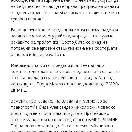
амбициозните зацртани цели. Го немаме луксузот да
не се успее, ниту пак да се прават репризи на минати
владеења каде ќе се загуби врската со единствениот
суверен народот.
Во овие луѓе кои ги предлагам имам голема надеж и
заедно не чека многу работа, мора да ги засукаме
ракавите од првиот ден. Состојбите се очајни и
потребни се најпрвин стабилизирање на состојбата,
а потоа и брзи резултати.
Извршниот комитет предложи, а Централниот
комитет едногласно го усвои предлогот за состав на
новата влада, а ова се решенијата кои доаѓаат од
коалицијата Твоја Македонија предводена од ВМРО-
ДПМНЕ.
Заменик претседател на владата и министер за
транспорт ќе биде Александар Николоски, човек со
долгогодишно политичко искуство. Пратеник во
повеќе мандати и потпретседател на ВМРО-ДПМНЕ.
Тој на оваа позиција доаѓа со голема амбициозна
задача за реализација на многу проекти кои што се