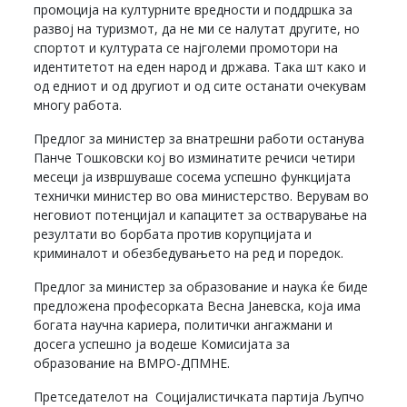
промоција на културните вредности и поддршка за
развој на туризмот, да не ми се налутат другите, но
спортот и културата се најголеми промотори на
идентитетот на еден народ и држава. Така шт како и
од едниот и од другиот и од сите останати очекувам
многу работа.
Предлог за министер за внатрешни работи останува
Панче Тошковски кој во изминатите речиси четири
месеци ја извршуваше сосема успешно функцијата
технички министер во ова министерство. Верувам во
неговиот потенцијал и капацитет за остварување на
резултати во борбата против корупцијата и
криминалот и обезбедувањето на ред и поредок.
Предлог за министер за образование и наука ќе биде
предложена професорката Весна Јаневска, која има
богата научна кариера, политички ангажмани и
досега успешно ја водеше Комисијата за
образование на ВМРО-ДПМНЕ.
Претседателот на Социјалистичката партија Љупчо