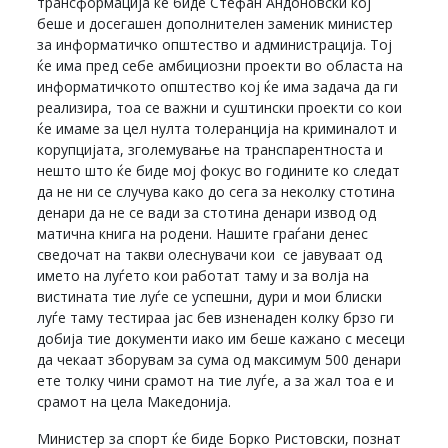
трансформација ќе биде Стефан Андоновски кој
беше и досегашен дополнителен заменик министер
за информатичко општество и администрација. Тој
ќе има пред себе амбициозни проекти во областа на
информатичкото општество кој ќе има задача да ги
реализира, тоа се важни и суштински проекти со кои
ќе имаме за цел нулта толеранција на криминалот и
корупцијата, зголемување на транспарентноста и
нешто што ќе биде мој фокус во годините ко следат
да не ни се случува како до сега за неколку стотина
денари да не се вади за стотина денари извод од
матична книга на родени. Нашите граѓани денес
сведочат на такви олеснувачи кои се јавуваат од
името на луѓето кои работат таму и за волја на
вистината тие луѓе се успешни, дури и мои блиски
луѓе таму тестираа јас бев изненаден колку брзо ги
добија тие документи иако им беше кажано с месеци
да чекаат зборувам за сума од максимум 500 денари
ете толку чини срамот на тие луѓе, а за жал тоа е и
срамот на цела Македонија.
Министер за спорт ќе биде Борко Ристовски, познат