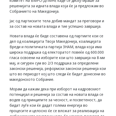
комитет на ВМРО-ДПМНЕ каде се дискутираше за
решенијата за идната влада која ќе ја предложам во
Собранието на Македонија.
Јас од партиските тела добив мандат за преговори и
за состав на новата влада и тие успешно завршија.
Новата влада ќе биде составена од партиите кои се
дел од коалицијата Твоја Македонија, коалицијата
Вреди и политичката партија ЗНАМ, влада која има
широка поддршка од електоратот повеќе од 600.000
гласа освоени на изборите кои што завршија на 8-ми
мај, и сигурен сум во 2/3 поддршка за определени
законски решенија, реформски законски решенија кои
што во периодот кој што следи ќе бидат донесени во
македонското Собрание.
Морам да кажам дека при изборот на кадровскиот
потенцијал и решенија за состав на новата влада се
водев од принципите за чесност, и посветеност, да
бидат луѓе кои ќе дадат голема енергија во
процесите и целосно ќе се вложат за реализација на