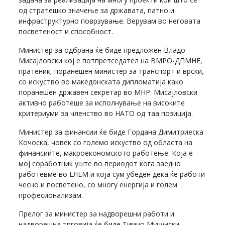
од стратешко значење за државата, патно и
инфраструктурно поврзување. Верувам во неговата
посветеност и способност.
Министер за одбрана ќе биде предложен Владо
Мисајловски кој е потпретседател на ВМРО-ДПМНЕ,
пратеник, поранешен министер за транспорт и врски,
со искуство во македонската дипломатија како
поранешен државен секретар во МНР. Мисајловски
активно работеше за исполнување на високите
критериуми за членство во НАТО од таа позиција.
Министер за финансии ќе биде Гордана Димитриеска
Кочоска, човек со големо искуство од областа на
финансиите, макроекономското работење. Која е
мој соработник уште во периодот кога заедно
работевме во ЕЛЕМ и која сум убеден дека ќе работи
чесно и посветено, со многу енергија и голем
професионализам.
Прелог за министер за надворешни работи и
надворешна трговија ќе биде Тимчо Муцунски,