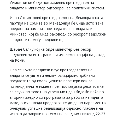
Димовски ќе биде нов заменик претседател на
владата и министер одговорен за политички систем.
Иван Стоилковиќ претседателот на Демократската
партија на Србите во Македонија ќе биде исто така
предлог за заменик претседател на владата и
министер кој ќе биде раководи со ресорот задолжен
за односите меѓу заедниците,
Шабан Салиу кој ќе биде министер без ресор
задолжен за интеграција и имплементација на декада
на Роми.
Ова се 15-те предлози плус претседателот на
владата се уште ги немам официјално добиено
предлозите од коалиционите партнери кои се
потенцијалните имиња претпоставувам дека тоа ќе
се случи во текот на утрешниот ден бидејќи веќе во
вторник заедно со програмата за работа на идната
македонска влада предлогот ќе дојде во парламент и
очекувам успешна реализација односно гласање на
истата да заврши во текот на следниот викенд 22-23