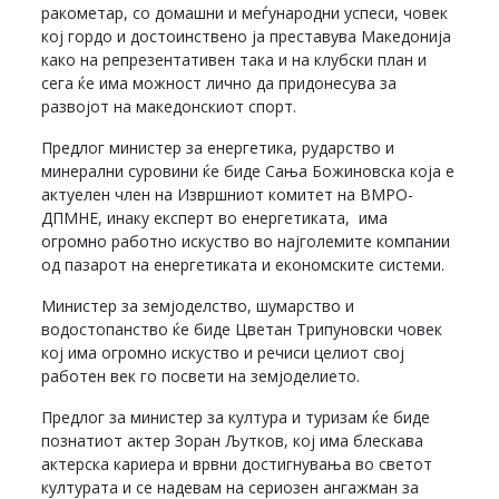
ракометар, со домашни и меѓународни успеси, човек
кој гордо и достоинствено ја преставува Македонија
како на репрезентативен така и на клубски план и
сега ќе има можност лично да придонесува за
развојот на македонскиот спорт.
Предлог министер за енергетика, рударство и
минерални суровини ќе биде Сања Божиновска која е
актуелен член на Извршниот комитет на ВМРО-
ДПМНЕ, инаку експерт во енергетиката, има
огромно работно искуство во најголемите компании
од пазарот на енергетиката и економските системи.
Министер за земјоделство, шумарство и
водостопанство ќе биде Цветан Трипуновски човек
кој има огромно искуство и речиси целиот свој
работен век го посвети на земјоделието.
Предлог за министер за култура и туризам ќе биде
познатиот актер Зоран Љутков, кој има блескава
актерска кариера и врвни достигнувања во светот
културата и се надевам на сериозен ангажман за