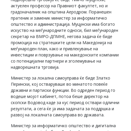
актуелен професор на Правниот факултет, но и
градоначалник на општина Аеродром. Поранешен
пратеник и заменик министер за информатичко
општество и администрација. Муцунски има богато
искуство на меѓународните односи, бил меѓународен
секретар на ВМРО-ДПМНЕ, негова задача ќе биде
промоција на стратешките цели на Македонија на
меѓународен план, како и привлекување на
инвестиции и поврзување на македонските компании
со потенцијални партнери и зголемување на
надворешната трговија.
Министер за локална самоуправа ќе биде Златко
Перински, кој остваруваше во минатото повеќе
државни и партиски функции. Во одреден период го
водеше мојот кабинет, потоа беше директор на
скопски Водовод каде за кус период оствари одлични
резултати, а сега ќе ја има задачата за поддршка и
развој на локалната самоуправа во државата.
Министер за информатичко општество и дигитална