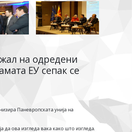
 жал на одредени
амата ЕУ сепак се
анизира Паневропската унија на
а да ова изгледа вака како што изгледа.