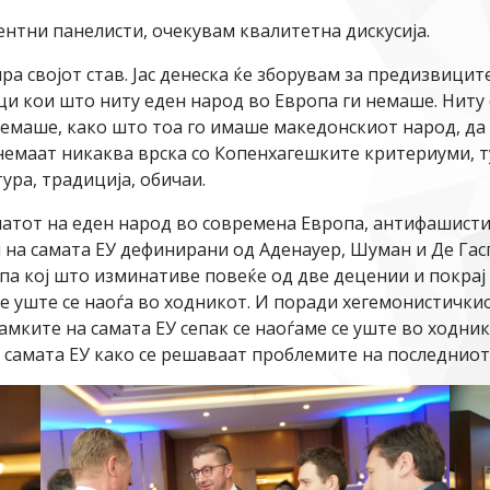
нтни панелисти, очекувам квалитетна дискусија.
ра својот став. Јас денеска ќе зборувам за предизвици
ици кои што ниту еден народ во Европа ги немаше. Нит
емаше, како што тоа го имаше македонскиот народ, да 
немаат никаква врска со Копенхагешките критериуми, т
тура, традиција, обичаи.
 патот на еден народ во современа Европа, антифашист
 на самата ЕУ дефинирани од Аденауер, Шуман и Де Га
а кој што изминативе повеќе од две децении и покрај 
се уште се наоѓа во ходникот. И поради хегемонистички
амките на самата ЕУ сепак се наоѓаме се уште во ходни
о самата ЕУ како се решаваат проблемите на последнио