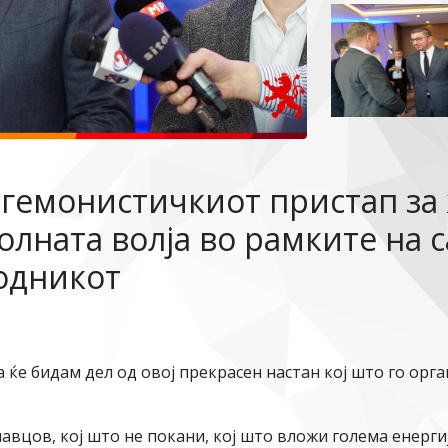
гемонистичкиот пристап за
лната волја во рамките на с
ходникот
 ќе бидам дел од овој прекрасен настан кој што го орг
вцов, кој што не покани, кој што вложи голема енергиј