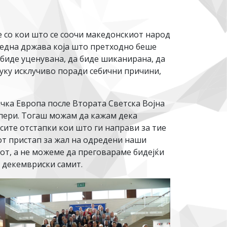
те со кои што се соочи македонскиот народ
у една држава која што претходно беше
биде уценувана, да биде шиканирана, да
уку исклучиво поради себични причини,
ичка Европа после Втората Светска Војна
спери. Тогаш можам да кажам дека
сите отстапки кои што ги направи за тие
от пристап за жал на одредени наши
кот, а не можеме да преговараме бидејќи
т декемвриски самит.