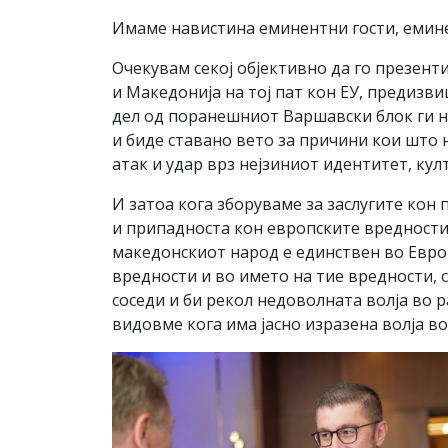
Имаме навистина еминентни гости, емине
Очекувам секој објективно да го презенти
и Македонија на тој пат кон ЕУ, предизв
дел од поранешниот Варшавски блок ги н
и биде ставано вето за причини кои што 
атак и удар врз нејзиниот идентитет, кул
И затоа кога зборуваме за заслугите кон
и припадноста кон европските вредности
македонскиот народ е единствен во Европ
вредности и во името на тие вредности, 
соседи и би рекол недоволната волја во р
видовме кога има јасно изразена волја в