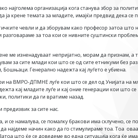
ко најголема организација кога станува збор за полит
а ја крене темата за младите, имајќи предвид дека се 
тичките чевли и да зборувам како професор затоа што 
и разговараме за тоа кои се нивните суштински проблем
не ме изненадуваат непријатно, морам да признам, а т
увам за сите млади кои што се од сите етникуми без ра
и, Бошњаци. Генерално надежта кај луѓето е убиена.
ри на ВМРО-ДПМНЕ луѓе кои што се дел од Унијата на 
дежта кај младите луѓе и кај оние генерации кои што се
и, политики да ги вратиме назад.
 предизвик за сите нас.
 и се намалува, се помалку бракови има склучено, се по
да најдеме начин како да го стимулираме тоа. Тоа ова
атоа што ќе се доведеме во една ситуација кога ќе има