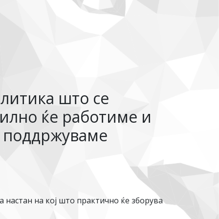
литика што се
силно ќе работиме и
и поддржуваме
а настан на кој што практично ќе зборува