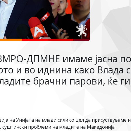
ВМРО-ДПМНЕ имаме јасна по
ото и во иднина како Влада 
ладите брачни парови, ќе г
ија на Унијата на млади сили со цел да присуствуваме н
, суштински проблеми на младите на Македонија.