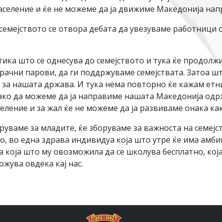
селение и ќе не можеме да ја движиме Македонија напр
 семејството се отвора дебата да увезуваме работници 
ка што се однесува до семејството и тука ќе продолжи
рачни парови, да ги поддржуваме семејствата. Затоа ш
 за нашата држава. И тука нема повторно ќе кажам етн
 како да можеме да ја направиме нашата Македонија од
селение и за жал ќе не можеме да ја развиваме онака к
оруваме за младите, ќе зборуваме за важноста на семеј
о, во една здрава индивидуа која што утре ќе има амби
 која што му овозможила да се школува бесплатно, кој
ожува овдека кај нас.