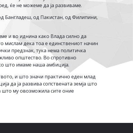
ед, ќе не можеме да ја развиваме.
од Бангладеш, од Пакистан, од Филипини,
ме и во иднина како Влада силно да
то мислам дека тоа е единствениот начин
ички предзнак, тука нема политичка
ржливо општество. Во спротивно
ако што имаме наша амбиција.
ството, и што значи практично еден млад
ција да ја развива сопствената земја што
а што му овозможила сите оние