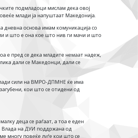
ичките подмладоци мислам дека овој
повеќе млади ја напуштаат Македонија.
на дневна основа имам комуникација со
и и што е она кое што нив ги мачи и што
оа е пред се дека младите немаат надеж,
злика дали се Македонци, дали се
млади сили на ВМРО-ДПМНЕ ќе има
 загубени, кои што се отидени од
малку деца се раѓаат, а тоа е еден
а Влада на ДУИ поддржана од
ме многу повеќе луѓе кои што се