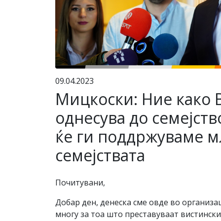
09.04.2023
Мицкоски: Ние како 
однесува до семејств
ќе ги поддржуваме м
семејствата
Почитувани,
Добар ден, денеска сме овде во организац
многу за тоа што преставуваат вистински