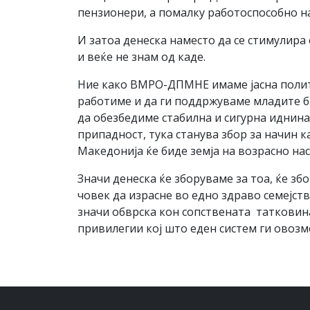
пензионери, а помалку работоспособно на
И затоа денеска наместо да се стимулира
и веќе не знам од каде.
Ние како ВМРО-ДПМНЕ имаме јасна полити
работиме и да ги поддржуваме младите б
да обезбедиме стабилна и сигурна иднина
припадност, тука станува збор за начин
Македонија ќе биде земја на возрасно на
Значи денеска ќе зборуваме за тоа, ќе зб
човек да израсне во едно здраво семејств
значи обврска кон сопствената татковина
привилегии кој што еден систем ги овозм