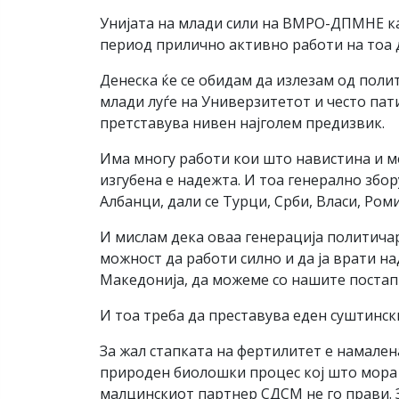
Унијата на млади сили на ВМРО-ДПМНЕ ка
период прилично активно работи на тоа д
Денеска ќе се обидам да излезам од поли
млади луѓе на Универзитетот и често пат
претставува нивен најголем предизвик.
Има многу работи кои што навистина и ме
изгубена е надежта. И тоа генерално збор
Албанци, дали се Турци, Срби, Власи, Ром
И мислам дека оваа генерација политича
можност да работи силно и да ја врати на
Македонија, да можеме со нашите постапк
И тоа треба да преставува еден суштински
За жал стапката на фертилитет е намалена,
природен биолошки процес кој што мора 
малцинскиот партнер СДСМ не го прави. З