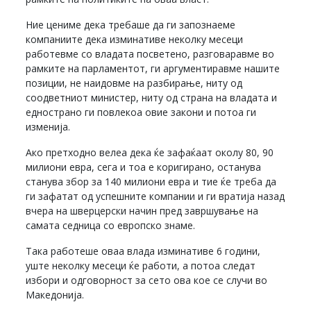
Ние цениме дека требаше да ги запознаеме
компаниите дека изминативе неколку месеци
работевме со владата посветено, разговаравме во
рамките на парламентот, ги аргументиравме нашите
позиции, не наидовме на разбирање, ниту од
соодветниот министер, ниту од страна на владата и
еднострано ги повлекоа овие закони и потоа ги
изменија.
Ако претходно велеа дека ќе зафаќаат околу 80, 90
милиони евра, сега и тоа е коригирано, останува
станува збор за 140 милиони евра и тие ќе треба да
ги зафатат од успешните компании и ги вратија назад
вчера на шверцерски начин пред завршување на
самата седница со европско знаме.
Така работеше оваа влада изминативе 6 години,
уште неколку месеци ќе работи, а потоа следат
избори и одговорност за сето ова кое се случи во
Македонија.