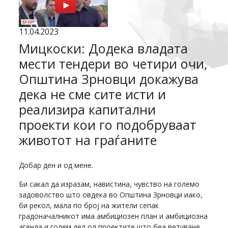
11.04.2023
Мицкоски: Додека владата
мести тендери во четири очи,
Општина Зрновци докажува
дека не сме сите исти и
реализира капитални
проекти кои го подобруваат
животот на граѓаните
Добар ден и од мене.
Би сакал да изразам, навистина, чувство на големо
задоволство што овдека во Општина Зрновци иако,
би рекол, мала по број на жители сепак
градоначалникот има амбициозен план и амбициозна
агенда и голем дел од проектите што беа ветуване