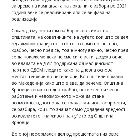
за време на кампањата на локалните избори во 2021
година веќе се реализирани или се ви фаза на
реализација.
Сакам да му честитам на Борче, на тимот во
општината, на советниците, на луѓето кои што се дел
од администрацијата затоа што само посветено,
храбро, чесно пред се, тоа е многу важно, чесно пред
се да покажеме дека не сме сите исти, додека овие
во владата на ДУИ поддржана од малцинскиот
партнер СДСМ гледате како на дневна основа
местат тендери во четири очи. Во општини помали
во Македонија како што е еве, да речеме, Општина
Зрновци сепак со едно храбро, посветено и чесно
работење и невозможното може да стане
возможно, односно да се градат милионски проекти,
се разбира, кои што значат само додадена вредност
во квалитетот на живот на луѓето од Општина
Зрновци.
Во оној неформален дел од прошетката низ овие