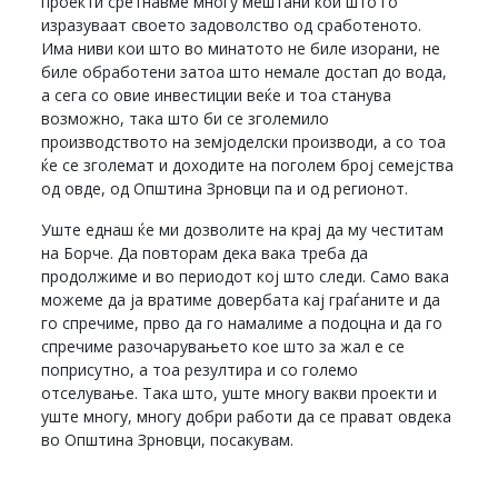
проекти сретнавме многу мештани кои што го
изразуваат своето задоволство од сработеното.
Има ниви кои што во минатото не биле изорани, не
биле обработени затоа што немале достап до вода,
а сега со овие инвестиции веќе и тоа станува
возможно, така што би се зголемило
производството на земјоделски производи, а со тоа
ќе се зголемат и доходите на поголем број семејства
од овде, од Општина Зрновци па и од регионот.
Уште еднаш ќе ми дозволите на крај да му честитам
на Борче. Да повторам дека вака треба да
продолжиме и во периодот кој што следи. Само вака
можеме да ја вратиме довербата кај граѓаните и да
го спречиме, прво да го намалиме а подоцна и да го
спречиме разочарувањето кое што за жал е се
поприсутно, а тоа резултира и со големо
отселување. Така што, уште многу вакви проекти и
уште многу, многу добри работи да се прават овдека
во Општина Зрновци, посакувам.