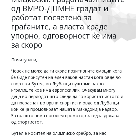
од ВМРО-ДПМНЕ градат и
работат посветено за
граѓаните, а власта краде
упорно, одговорност ќе има
за скоро
Почитувани,
Човек не може да ги скрие позитивните емоции кога
ќе биде присутен на еден ваков настан кога овде во
спортски Бутел, во Љубанци пуштаме вакво
игралиште кое има европски лик. Очекувам многу
деца во периодот што следи да го користат истото и
да прераснат во врвни спортисти овде од Љубанци
кои ќе ја промовираат нашата Македонија надвор.
Затоа што нема поголем промотор за една држава
од спортистот.
Бутел е носител на олимписко сребро, за нас