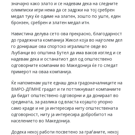
значајно како злато и се надевам дека на следните
олимписки игри нема да се задржи на тој сребрен
медал туку ќе одиме на златен, зошто по уште, еден
бронзен, сребрен и златен медал итн.
Навистина делува сето ова прекрасно, благодарност
до градежната компанија Жикол која во најголем дел
го донираше ова спортско игралиште овде во
Љубанци во општина Бутел да има ваков изглед и се
надевам дека и останатиот дел од општествено
одговорните компании во Македонија ќе го следат
примерот на оваа компанија.
Ќе напоменам уште еднаш дека градоначалниците на
ВМРО-ДПМНЕ градат и ги поттикнуваат компаниите
да бидат општествено одговорни и да донираат во
средината, за разлика од власта којашто упорно
само краде и не ја интересира ниту општествената
одговорност, ниту ја интересира добробитот на
населението во Македонија.
Додека некој работи посветено за граѓаните, некој