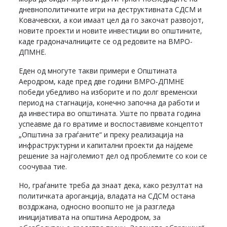
дневнополитичките игри на деструктивната СДСМ и
Ковачевски, а кои имаат цел да го закочат развојот,
новите проекти и новите инвестиции во општините,
каде градоначалниците се од редовите на ВМРО-
ДПМНЕ.
Еден од многуте такви примери е Општината
Аеродром, каде пред две години ВМРО-ДПМНЕ
победи убедливо на изборите и по долг временски
период на стагнација, конечно започна да работи и
да инвестира во општината. Уште по првата година
успеавме да го вратиме и воспоставивме концептот
„Општина за граѓаните“ и преку реализација на
инфраструктурни и капитални проекти да најдеме
решение за најголемиот дел од проблемите со кои се
соочуваа тие.
Но, граѓаните треба да знаат дека, како резултат на
политичката ароганција, владата на СДСМ остана
воздржана, односно воопшто не ја разгледа
иницијативата на општина Аеродром, за