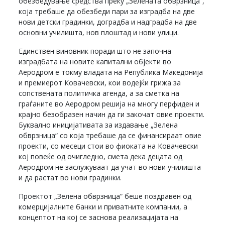
обезбедување средства преку „Зелената обврзница“,
која требаше да обезбеди пари за изградба на две
нови детски градинки, доградба и надградба на две
основни училишта, нов плоштад и нови улици.
Единствен виновник поради што не започна
изградбата на новите капитални објекти во
Аеродром е токму владата на Република Македонија
и премиерот Ковачевски, кои водејќи грижа за
сопствената политичка агенда, а за сметка на
граѓаните во Аеродром решија на многу перфиден и
крајно безобразен начин да ги закочат овие проекти.
Буквално иницијативата за издавање „Зелена
обврзница“ со која требаше да се финансираат овие
проекти, со месеци стои во фиоката на Ковачевски
кој повеќе од очигледно, смета дека децата од
Аеродром не заслужуваат да учат во нови училишта
и да растат во нови градинки.
Проектот „Зелена обврзница“ беше поздравен од
комерцијалните банки и приватните компании, а
концептот на кој се заснова реализацијата на