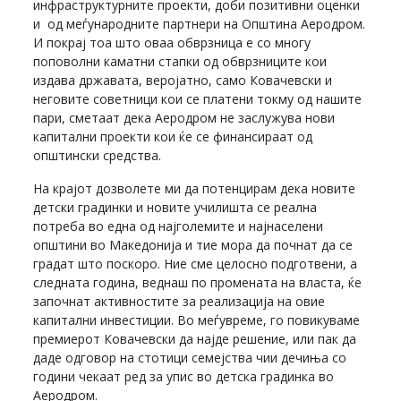
инфраструктурните проекти, доби позитивни оценки
и од меѓународните партнери на Општина Аеродром.
И покрај тоа што оваа обврзница е со многу
поповолни каматни стапки од обврзниците кои
издава државата, веројатно, само Ковачевски и
неговите советници кои се платени токму од нашите
пари, сметаат дека Аеродром не заслужува нови
капитални проекти кои ќе се финансираат од
општински средства.
На крајот дозволете ми да потенцирам дека новите
детски градинки и новите училишта се реална
потреба во една од најголемите и најнаселени
општини во Македонија и тие мора да почнат да се
градат што поскоро. Ние сме целосно подготвени, а
следната година, веднаш по промената на власта, ќе
започнат активностите за реализација на овие
капитални инвестиции. Во меѓувреме, го повикуваме
премиерот Ковачевски да најде решение, или пак да
даде одговор на стотици семејства чии дечиња со
години чекаат ред за упис во детска градинка во
Аеродром.