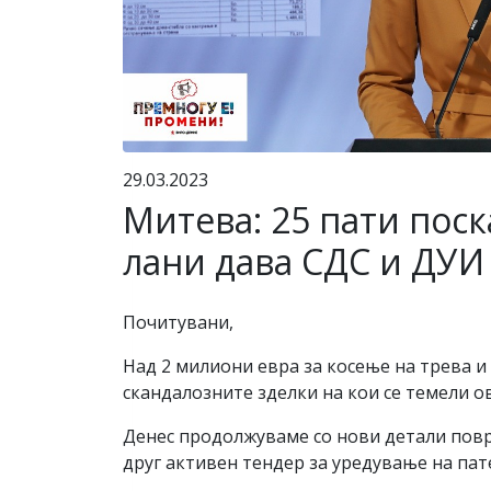
29.03.2023
Митева: 25 пати поск
лани дава СДС и ДУИ 
Почитувани,
Над 2 милиони евра за косење на трева и
скандалозните зделки на кои се темели о
Денес продолжуваме со нови детали поврз
друг активен тендер за уредување на пате