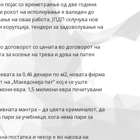
н појас со времетраење од две години.
 и рокот на исполнување е валиден до
рање на оваа работа, ЈПДП склучува нов
и корупција, тендери за задоволување на
во договорот со цената во договорот на
та за косење на трева и дрва на патен
евата за 0,46 денари по м2, новата фирма
 на „Македонија пат“ кој е се уште
лиони евра. 1,5 милиони евра почитувани
нивната мантра – да цвета криминалот, да
 пари за учебници, кога нема пари за
на постапка и чекор е во насока на