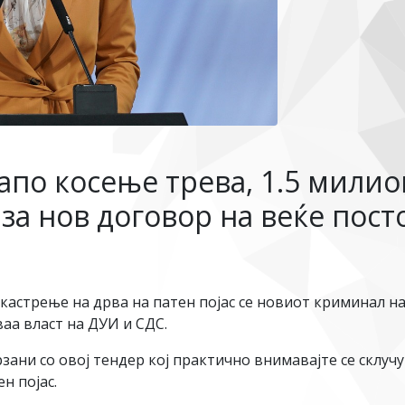
апо косење трева, 1.5 милио
за нов договор на веќе пост
 кастрење на дрва на патен појас се новиот криминал н
ваа власт на ДУИ и СДС.
ани со овој тендер кој практично внимавајте се склуч
н појас.