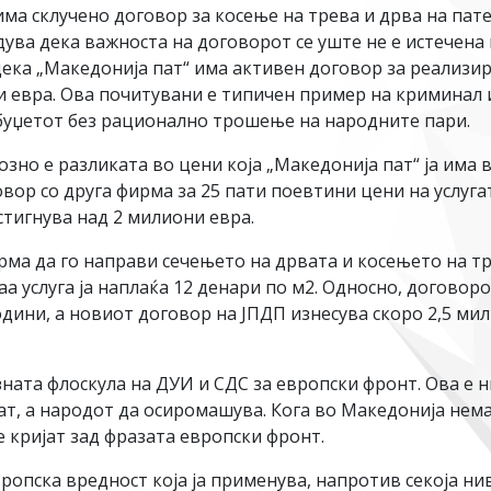
има склучено договор за косење на трева и дрва на пате
дува дека важноста на договорот се уште не е истечена
одека „Македонија пат“ има активен договор за реализи
и евра. Ова почитувани е типичен пример на криминал 
буџетот без рационално трошење на народните пари.
зно е разликата во цени која „Македонија пат“ ја има 
вор со друга фирма за 25 пати поевтини цени на услуга
стигнува над 2 милиони евра.
рма да го направи сечењето на дрвата и косењето на тр
а услуга ја наплаќа 12 денари по м2. Односно, договорот
одини, а новиот договор на ЈПДП изнесува скоро 2,5 ми
азната флоскула на ДУИ и СДС за европски фронт. Ова е 
тат, а народот да осиромашува. Кога во Македонија нема
е кријат зад фразата европски фронт.
ропска вредност која ја применува, напротив секоја нив