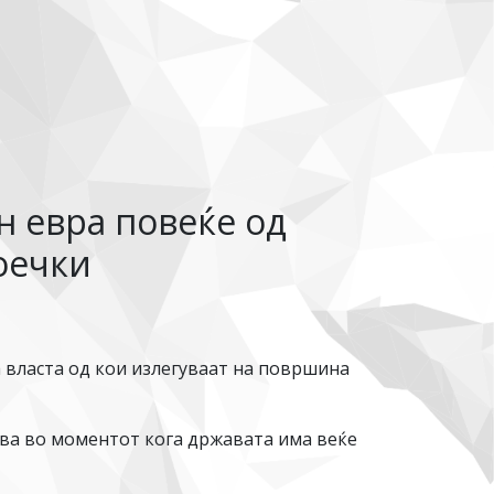
н евра повеќе од
оечки
а власта од кои излегуваат на површина
ува во моментот кога државата има веќе