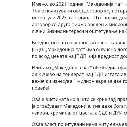
Имено, во 2021 година „Македонија пат“ 
Тоа е почитувани овој договор кој потвр
месец јули 2023-та година. Што значи, д
договор со друга фирма вреден 2 милион
лични бизнис интереси и оштетување на 
Воедно, она што е дополнително скандало
ЈПДП. „Македонија пат“ има склучено дого
појас од цената на ЈПДП чија вредност до
Или, ако „Македонија пат“ обезбедила фи
од Кичево на тендерот на ЈПДП истата ова
важечки изнесува 1 милион евра за две г
повеќе!
Ова е вистината која што се крие зад пр
ја ограбуваат Македонија, тие да се бога
лекови, криминалот цвета, а СДС и ДУИ с
Оваа власт почитувани нема ниту една ев