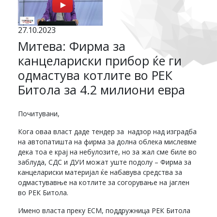
27.10.2023
Митева: Фирма за
канцелариски прибор ќе ги
одмастува котлите во РЕК
Битола за 4.2 милиони евра
Почитувани,
Кога оваа власт даде тендер за надзор над изградба
на автопатишта на фирма за долна облека мислевме
дека тоа е крај на небулозите, но за жал сме биле во
заблуда, СДС и ДУИ можат уште подолу – Фирма за
канцелариски материјал ќе набавува средства за
одмастувавње на котлите за согорување на јаглен
во РЕК Битола.
Имено власта преку ЕСМ, поддружница РЕК Битола