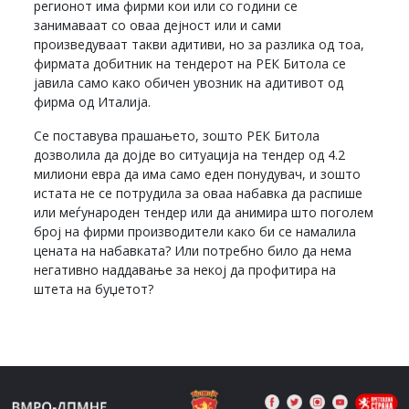
регионот има фирми кои или со години се
занимаваат со оваа дејност или и сами
произведуваат такви адитиви, но за разлика од тоа,
фирмата добитник на тендерот на РЕК Битола се
јавила само како обичен увозник на адитивот од
фирма од Италија.
Се поставува прашањето, зошто РЕК Битола
дозволила да дојде во ситуација на тендер од 4.2
милиони евра да има само еден понудувач, и зошто
истата не се потрудила за оваа набавка да распише
или меѓународен тендер или да анимира што поголем
број на фирми производители како би се намалила
цената на набавката? Или потребно било да нема
негативно наддавање за некој да профитира на
штета на буџетот?