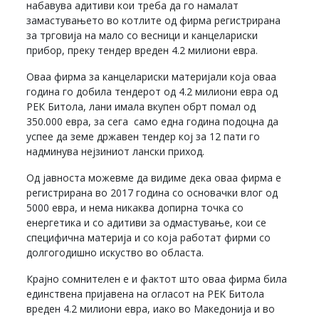
набавува адитиви кои треба да го намалат
замастувањето во котлите од фирма регистрирана
за трговија на мало со весници и канцелариски
прибор, преку тендер вреден 4.2 милиони евра.
Оваа фирма за канцелариски материјали која оваа
година го добила тендерот од 4.2 милиони евра од
РЕК Битола, лани имала вкупен обрт помал од
350.000 евра, за сега само една година подоцна да
успее да земе државен тендер кој за 12 пати го
надминува нејзиниот лански приход.
Од јавноста можевме да видиме дека оваа фирма е
регистрирана во 2017 година со основачки влог од
5000 евра, и нема никаква допирна точка со
енергетика и со адитиви за одмастување, кои се
специфична материја и со која работат фирми со
долгогодишно искуство во областа.
Крајно сомнителен е и фактот што оваа фирма била
единствена пријавена на огласот на РЕК Битола
вреден 4.2 милиони евра, иако во Македонија и во