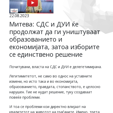
22.08.2023
Митева: СДС и ДУИ ќе
продолжат да ги уништуваат
образованието и
економијата, затоа изборите
се единствено решение
Почитувани, власта на СДС и ДУИ е делегетимирана.
Легитимитетот, не само во однос на уставните
измени, но исто така и во економијата,
образованието, правдата, стопанството, е целосно
нарушен. Тие не нудат решение, туку создаваат
повеќе проблеми.
И тоа се проблеми кои директно влијаат на
квалитетот на животот на граѓаните. Имено, трета