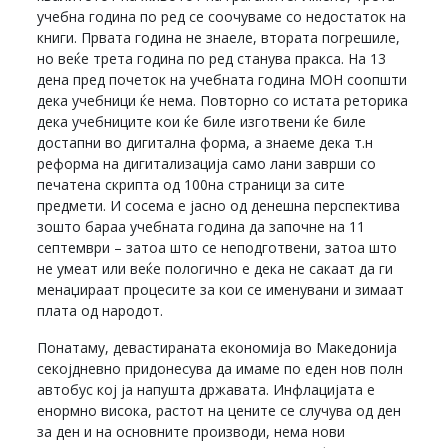
учебна година по ред се соочуваме со недостаток на
книги. Првата година не знаеле, втората погрешиле,
но веќе трета година по ред станува пракса. На 13
дена пред почеток на учебната година МОН соопшти
дека учебници ќе нема. Повторно со истата реторика
дека учебниците кои ќе биле изготвени ќе биле
достапни во дигитална форма, а знаеме дека т.н
реформа на дигитализација само лани заврши со
печатена скрипта од 100на страници за сите
предмети. И сосема е јасно од денешна перспектива
зошто бараа учебната година да започне на 11
септември – затоа што се неподготвени, затоа што
не умеат или веќе пологично е дека не сакаат да ги
менаџираат процесите за кои се именувани и зимаат
плата од народот.
Понатаму, девастираната економија во Македонија
секојдневно придонесува да имаме по еден нов полн
автобус кој ја напушта државата. Инфлацијата е
енормно висока, растот на цените се случува од ден
за ден и на основните производи, нема нови