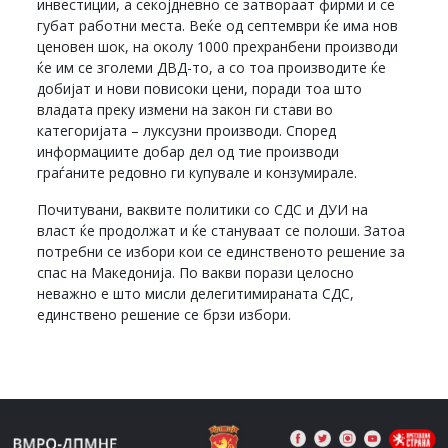
инвестиции, а секојдневно се затвораат фирми и се
губат работни места. Веќе од септември ќе има нов
ценовен шок, на околу 1000 прехранбени производи
ќе им се зголеми ДВД-то, а со тоа производите ќе
добијат и нови повисоки цени, поради тоа што
владата преку измени на закон ги стави во
категоријата – луксузни производи. Според
информациите добар дел од тие производи
граѓаните редовно ги купувале и конзумирале.
Почитувани, ваквите политики со СДС и ДУИ на
власт ќе продолжат и ќе стануваат се полоши. Затоа
потребни се избори кои се единственото решение за
спас на Македонија. По вакви порази целосно
неважно е што мисли делегитимираната СДС,
единствено решение се брзи избори.