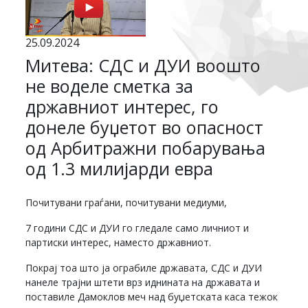
25.09.2024
Митева: СДС и ДУИ воошто
не воделе сметка за
државниот интерес, го
донеле буџетот во опасност
од Арбитражни побарувања
од 1.3 милијарди евра
Почитувани граѓани, почитувани медиуми,
7 години СДС и ДУИ го гледале само личниот и
партиски интерес, наместо државниот.
Покрај тоа што ја ограбиле државата, СДС и ДУИ
нанеле трајни штети врз иднината на државата и
поставиле Дамоклов меч над буџетската каса тежок