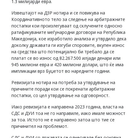
1.3 милијарди евра.
Извештајот на ДЗР нотира и се повикува на
Координативното тело за следење на арбитражните
постапки кои произлегуваат од склучените односно
ратификуваните меѓународни договори на Република
Македонија, кое изработило анализа и утврдило дека
доколку државата ги изгуби споровите, вкупен износ
на средства што потенцијално би требало да се
платат се во износ од 82.267.500 илјади денари или
945 милиони евра и 420 милиони долари, што ќе има
импликации врз Буџетот во наредните години.
Ревизијата нотира на потреба за утврдување на
причините поради кои се покренати арбитражни
постапки, со цел утврдување на одговорност.
Иако ревизијата е направена 2023 година, власта на
СДС и ДУИ тоа не го направиле, иако имале можност
за тоа. Истото не е направено затоа што тие се
причинител на проблемот.
СДС и ДУИ со државата се однесувале без основна