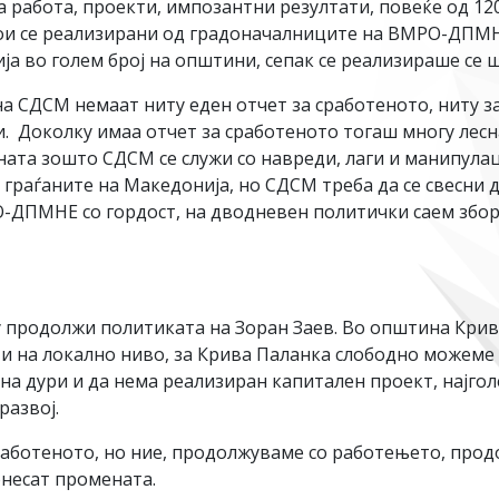
а работа, проекти, импозантни резултати, повеќе од 1
кои се реализирани од градоначалниците на ВМРО-ДПМН
а во голем број на општини, сепак се реализираше се ш
СДСМ немаат ниту еден отчет за сработеното, ниту за 
 Доколку имаа отчет за сработеното тогаш многу лесна
ината зошто СДСМ се служи со навреди, лаги и манипулац
граѓаните на Македонија, но СДСМ треба да се свесни 
-ДПМНЕ со гордост, на дводневен политички саем збор
продолжи политиката на Зоран Заев. Во општина Крива 
 и на локално ниво, за Крива Паланка слободно можеме 
на дури и да нема реализиран капитален проект, најго
азвој.
аботеното, но ние, продолжуваме со работењето, продо
онесат промената.