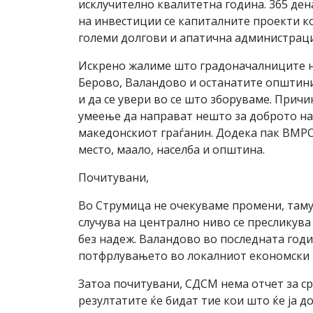
исклучително квалитетна година. 365 ден
на инвестиции се капиталните проекти 
големи долгови и апатична администрациј
Искрено жалиме што градоначалниците на 
Берово, Валандово и останатите општини.
и да се увери во се што зборуваме. Прич
умеење да направат нешто за доброто на 
македонскиот граѓанин. Додека пак ВМРО
место, маало, населба и општина.
Почитувани,
Во Струмица не очекуваме промени, таму 
случува на централно ниво се пресликува
без надеж. Валандово во последната годи
потфрлувањето во локалниот економски р
Затоа почитувани, СДСМ нема отчет за ср
резултатите ќе бидат тие кои што ќе ја д