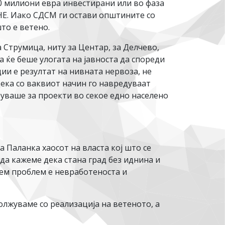
20 милиони евра инвестирани или во фаза
Е. Иако СДСМ ги остави општините со
то е ветено.
Струмица, ниту за Центар, за Делчево,
 ќе беше улогата на јавноста да спореди
ии е резултат на нивната нервоза, не
дека со ваквиот начин го навредуваат
уваше за проекти во секое едно населено
Паланка хаосот на власта кој што се
да кажеме дека стана град без иднина и
лем проблем е невработеноста и
лжуваме со реализација на ветеното, а