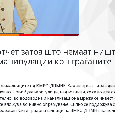
тчет затоа што немаат ништ
 манипулации кон граѓаните
доначалниците од ВМРО-ДПМНЕ. Важни проекти за един
вно. Нови булевари, улици, надвозници, се само дел о
телно, во водоводна и канализациона мрежа се инвести
се вложува во нивно опремување. Силно се поддржува с
заборавен. Сите градоначалници на ВМРО-ДПМНЕ на пол