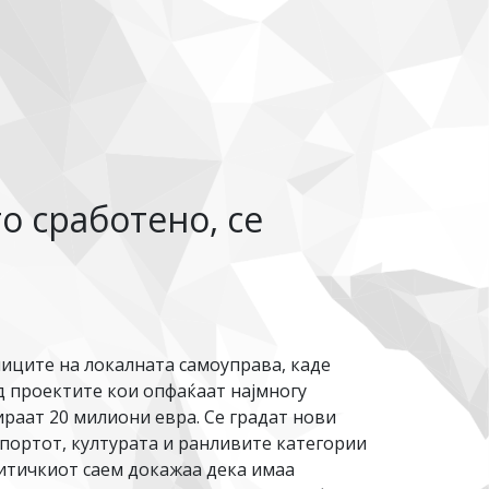
о сработено, се
иците на локалната самоуправа, каде
д проектите кои опфаќаат најмногу
раат 20 милиони евра. Се градат нови
портот, културата и ранливите категории
итичкиот саем докажаа дека имаа