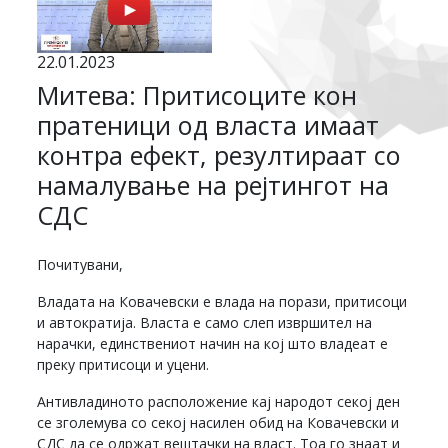
22.01.2023
Митева: Притисоците кон
пратеници од власта имаат
контра ефект, резултираат со
намалување на рејтингот на
СДС
Почитувани,
Владата на Ковачевски е влада на порази, притисоци
и автократија. Власта е само слеп извршител на
нарачки, единствениот начин на кој што владеат е
преку притисоци и уцени.
Антивладиното расположение кај народот секој ден
се зголемува со секој насилен обид на Ковачевски и
СДС да се одржат вештачки на власт. Тоа го знаат и