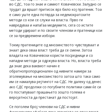
во СДС, тоа го знае и самиот Ковачевски. Залудно се
трудат да вршат притисок врз било кој пратеник. Тоа
е само уште една потврда за недемократските
методи со кои се служи на власта. Прво ги
навредуваа и напаѓаа медиумите, сега со истите
методи удираат и по своите членови и пратеници кои
се за предвремени избори.
Токму пратениците од мнозинството чувствуваат и
знаат дека оваа власт треба да се смени. Затоа
владата на Ковачевски користи посредници и со
нападни методи ја одржува власта. Но, власта треба
да знае дека ваквиот начин е
обратнопропорционален од нивните намери за
зголемување на мнозинството затоа што така само
им се намалува рејтингот на СДС. Не далеку од денес
ако СДС продолжи со погубните политики сами ќе си
го постапуваат прашањето зошто голема е
веројатноста да престанат да постојат.
Се поголем број членови на СДС и нивни
функционери сфаќаат дека агонијата со оваа власт