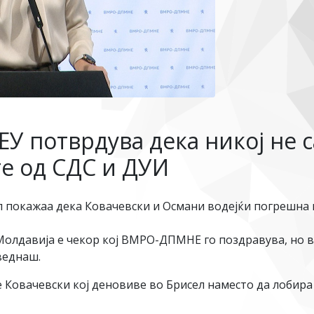
ЕУ потврдува дека никој не с
е од СДС и ДУИ
 покажаа дека Ковачевски и Османи водејќи погрешна 
Молдавија е чекор кој ВМРО-ДПМНЕ го поздравува, но 
веднаш.
 Ковачевски кој деновиве во Брисел наместо да лобира 