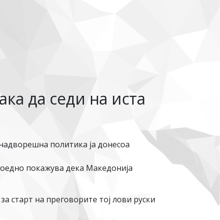
ака да седи на иста
надворешна политика ја донесоа
воедно покажува дека Македонија
за старт на преговорите тој лови руски