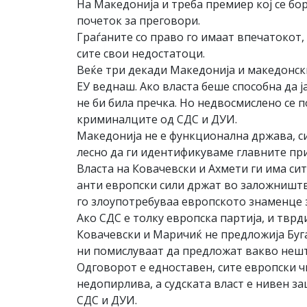
На Македонија и треба премиер кој се бор
почеток за преговори.
Граѓаните со право го имаат впечатокот,
сите свои недостатоци.
Веќе три декади Македонија и македонски
ЕУ веднаш. Ако власта беше способна да ј
не би била пречка. Но недвосмислено се п
криминалците од СДС и ДУИ.
Македонија не е функционална држава, с
лесно да ги идентификуваме главните при
Власта на Ковачевски и Ахмети ги има сит
анти европски сили држат во заложништво
го злоупотребуваа европското знаменце 
Ако СДС е толку европска партија, и твр
Ковачевски и Маричиќ не предложија Буга
ни помислуваат да предложат вакво нешт
Одговорот е едноставен, сите европски 
недопирлива, а судската власт е нивен з
СДС и ДУИ.