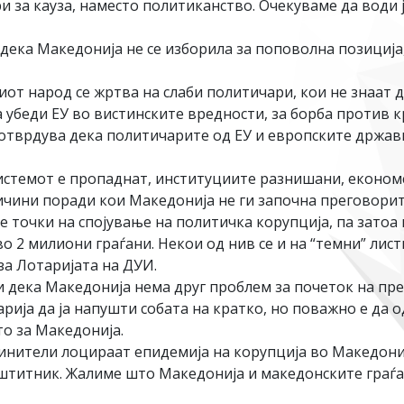
и за кауза, наместо политиканство. Очекуваме да води 
 дека Македонија не се изборила за поповолна позиција
от народ се жртва на слаби политичари, кои не знаат д
а убеди ЕУ во вистинските вредности, за борба против 
отврдува дека политичарите од ЕУ и европските држави,
истемот е пропаднат, институциите разнишани, економс
чини поради кои Македонија не ги започна преговорите
е точки на спојување на политичка корупција, па затоа 
 2 милиони граѓани. Некои од нив се и на “темни” лист
за Лотаријата на ДУИ.
ди дека Македонија нема друг проблем за почеток на пр
рија да ја напушти собата на кратко, но поважно е да 
о за Македонија.
чинители лоцираат епидемија на корупција во Македони
аштитник. Жалиме што Македонија и македонските граѓа