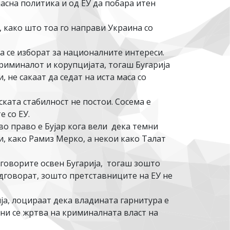
јасна политика и од ЕУ да побара итен
, како што тоа го направи Украина со
а се изборат за националните интереси.
криминалот и корупцијата, тогаш Бугарија
 не сакаат да седат на иста маса со
ката стабилност не постои. Сосема е
 со ЕУ.
во право е Бујар кога вели дека темни
и, како Рамиз Мерко, а некои како Талат
еговорите освен Бугарија, тогаш зошто
одговорат, зошто претставниците на ЕУ не
ја, лоцираат дека владината гарнитура е
ни се жртва на криминалната власт на