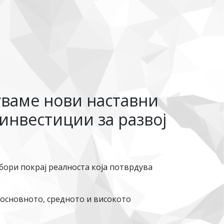
уваме нови наставни
инвестиции за развој
бори покрај реалноста која потврдува
.
 основното, средното и високото