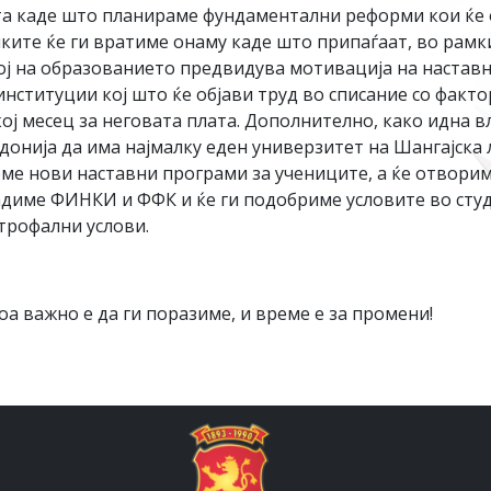
та каде што планираме фундаментални реформи кои ќе 
ките ќе ги вратиме онаму каде што припаѓаат, во рамк
ој на образованието предвидува мотивација на наставни
нституции кој што ќе објави труд во списание со факто
ој месец за неговата плата. Дополнително, како идна 
нија да има најмалку еден универзитет на Шангајска ли
деме нови наставни програми за учениците, а ќе отвори
адиме ФИНКИ и ФФК и ќе ги подобриме условите во студ
строфални услови.
оа важно е да ги поразиме, и време е за промени!