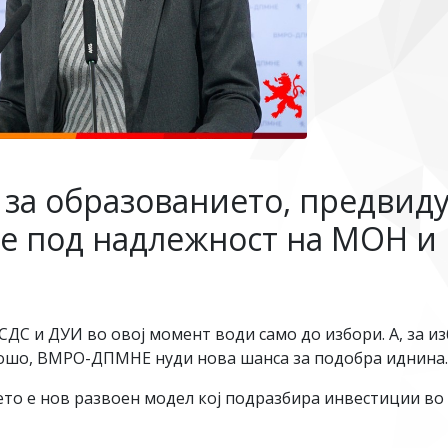
 за образованието, предвид
е под надлежност на МОН и 
ДС и ДУИ во овој момент води само до избори. А, за из
лошо, ВМРО-ДПМНЕ нуди нова шанса за подобра иднина
ето е нов развоен модел кој подразбира инвестиции во