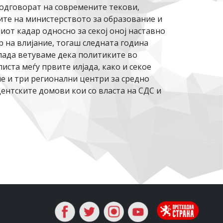
одговорат на современите текови,
ите на министерството за образование и
от кадар односно за секој оној наставно
р на влијание, тогаш следната година
влада ветуваме дека политиките во
ста меѓу првите илјада, како и секое
ме и три регионални центри за средно
ентските домови кои со власта на СДС и