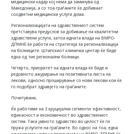
медицински кадар кој нема да заминува од
Македонија, а со тоа граѓаните ќе добиваат
соодветни медицински услуги дома.
Регионализацијата на здравствениот систем
претставува предуслов за добивање на квалитетни
здравствени услуги, затоа идната влада на ВМРО-
ДПМНЕ ќе работи на стратегија за регионализација
на болниците. Штипскиот клинички центар ќе биде
една од тие регионални болници.
Четврто, приоритет на идната влада ќе биде и
редовното ажурирање на позитивната листа на
лекови, односно проширување со нови лекови кои ќе
го подобрат здравјето на граѓаните.
Почитувани,
Ќе работиме на 3 круцијални сегменти: ефективност,
ефикасност и економичност во здравствениот
систем. Така јавното здравство во целост ќе ги
пружа услугите на граѓаните. Во однос на тоа, една
од главните цели на програмата на ВМРО-ДПМНЕ ќе