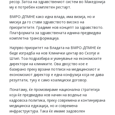
ресор. Затоа на здравствениот систем во Македонија
му е потребен комплетен рестарт.
ВМРО-ДПМНЕ како идна влада, има визија, но и
мисија да го стави здравството високо на
приоритетите. Градиме нов концепт за здравството.
Платформата за здравствената иднина предвидува
комплетна трансформација.
Најпрво приоритет на Владата на ВМРО-ДПМНЕ ќе
биде изградба на нов Клинички центар во Скопје и
Штип. Тоа подразбира и укинување на економските
директори на клиниките. Ова двојство кое е
базирано преку врзани потписи на медицинскиот и
економскиот директор е една конфузија која не дава
резултати, туку е само коалициски договор.
Понатаму, ќе промовираме национална стратегија
која ќе предвидува нов начин на водење на
кадровска политика, преку современа и континуирана
медицинска едукација, но и современа
инфраструктура. Така ќе имаме задоволен