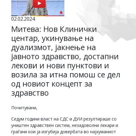
02.02.2024
Митева: Нов Клинички
центар, укинување на
дуализмот, јакнење на
јавното здравство, достапни
лекови и нови пунктови и
возила за итна помош се дел
од новиот концепт за
здравство
Почитувани,
Седум години власт на СДС и ДУИ резултираше со
уништен здравствен систем, незадоволни лекари и
граѓани кои ја изгубија довербата во најхуманиот