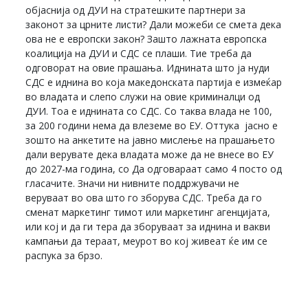
објаснија од ДУИ на стратешките партнери за
законот за црните листи? Дали можеби се смета дека
ова не е европски закон? Зашто лажната европска
коалиција на ДУИ и СДС се плаши. Тие треба да
одговорат на овие прашања. Иднината што ја нуди
СДС е иднина во која македонската партија е измеќар
во владата и слепо служи на овие криминалци од
ДУИ. Тоа е иднината со СДС. Со таква влада не 100,
за 200 години нема да влеземе во ЕУ. Оттука јасно е
зошто на анкетите на јавно мислење на прашањето
дали верувате дека владата може да не внесе во ЕУ
до 2027-ма година, со Да одговараат само 4 посто од
гласачите. Значи ни нивните поддржувачи не
веруваат во ова што го зборува СДС. Треба да го
сменат маркетинг тимот или маркетинг агенцијата,
или кој и да ги тера да зборуваат за иднина и вакви
кампањи да тераат, меурот во кој живеат ќе им се
распука за брзо.