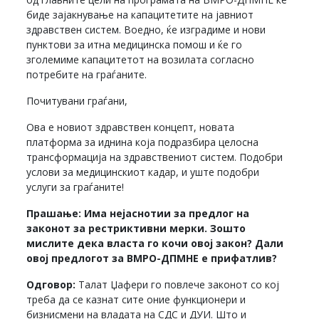
биде зајакнување на капацитетите на јавниот
здравствен систем. Воедно, ќе изградиме и нови
пунктови за итна медицинска помош и ќе го
зголемиме капацитетот на возилата согласно
потребите на граѓаните.
Почитувани граѓани,
Ова е новиот здравствен концепт, новата
платформа за иднина која подразбира целосна
трансформација на здравствениот систем. Подобри
услови за медицинскиот кадар, и уште подобри
услуги за граѓаните!
Прашање: Има нејаснотии за предлог на
законот за рестриктивни мерки. Зошто
мислите дека власта го кочи овој закон? Дали
овој предлогот за ВМРО-ДПМНЕ е прифатлив?
Одговор:
Талат Џафери го повлече законот со кој
треба да се казнат сите оние функционери и
бизнисмени на владата на СДС и ДУИ. Што и