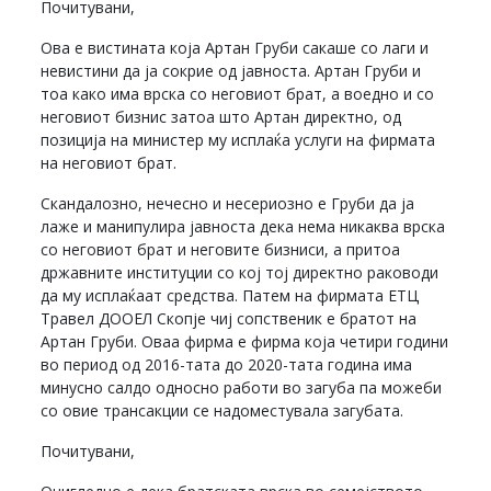
Почитувани,
Ова е вистината која Артан Груби сакаше со лаги и
невистини да ја сокрие од јавноста. Артан Груби и
тоа како има врска со неговиот брат, а воедно и со
неговиот бизнис затоа што Артан директно, од
позиција на министер му исплаќа услуги на фирмата
на неговиот брат.
Скандалозно, нечесно и несериозно е Груби да ја
лаже и манипулира јавноста дека нема никаква врска
со неговиот брат и неговите бизниси, а притоа
државните институции со кој тој директно раководи
да му исплаќаат средства. Патем на фирмата ЕТЦ
Травел ДООЕЛ Скопје чиј сопственик е братот на
Артан Груби. Оваа фирма е фирма која четири години
во период од 2016-тата до 2020-тата година има
минусно салдо односно работи во загуба па можеби
со овие трансакции се надоместувала загубата.
Почитувани,