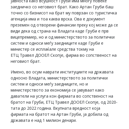
јавноста како всушност Груби има многу повеќе
заедничко со неговиот брат. Како Артан Груби баш
точно со бизнисот на брат му поврзан со туристичка
агенција има и тоа каква врска. Ова е документ
преземен од отворени финансии преку кој може да се
види дека од страна на Владата каде Груби е прв
вицепремиер, но и од министерството за политички
систем и односи меѓу заедниците каде Груби е
министер се исплаќале средства токму на
ЕТЦ Травел ДООЕЛ Скопје, фирма во сопственост на
неговиот брат.
Имено, во осум наврати институциите на државата
односно Владата, министерството за политички
систем и односи меѓу заедниците, но и
министерството за економија се јавуваат како
даватели на услуга кон фирмата во сопственост на
братот на Груби, ЕТЦ Травел ДООЕЛ Скопје, од 2020-
тата до 2022 година. Вкупната вредност која
фирмата на братот на Артан Груби, ја добила од
државата е над 1 милион денари.