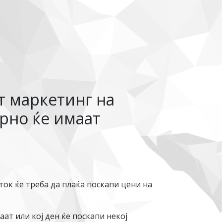
т маркетинг на
орно ќе имаат
ок ќе треба да плаќа поскапи цени на
ат или кој ден ќе поскапи некој