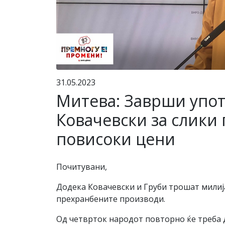
31.05.2023
Митева: Заврши упот
Ковачевски за слики 
повисоки цени
Почитувани,
Додека Ковачевски и Груби трошат милија
прехранбените производи.
Од четврток народот повторно ќе треба да