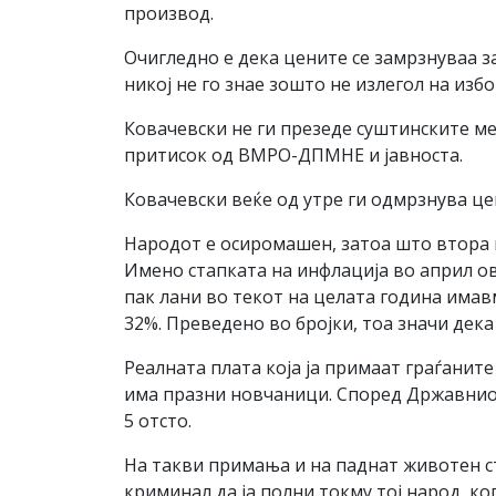
производ.
Очигледно е дека цените се замрзнуваа з
никој не го знае зошто не излегол на изб
Ковачевски не ги презеде суштинските ме
притисок од ВМРО-ДПМНЕ и јавноста.
Ковачевски веќе од утре ги одмрзнува цен
Народот е осиромашен, затоа што втора г
Имено стапката на инфлација во април ова
пак лани во текот на целата година имав
32%. Преведено во бројки, тоа значи дека
Реалната плата која ја примаат граѓаните
има празни новчаници. Според Државниот
5 отсто.
На такви примања и на паднат животен ста
криминал да ја полни токму тој народ, ког