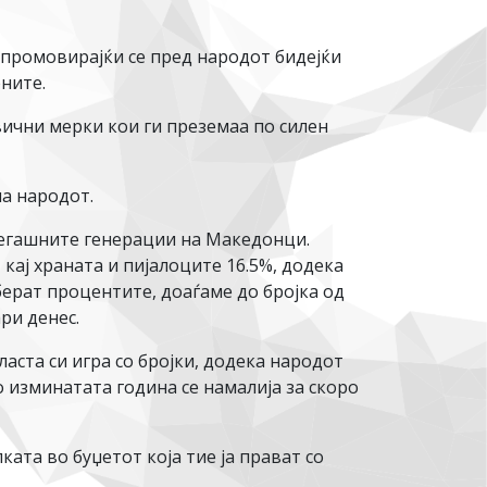
 промовирајќи се пред народот бидејќи
ените.
вични мерки кои ги преземаа по силен
на народот.
 сегашните генерации на Македонци.
кај храната и пијалоците 16.5%, додека
берат процентите, доаѓаме до бројка од
ри денес.
ласта си игра со бројки, додека народот
 изминатата година се намалија за скоро
ата во буџетот која тие ја прават со