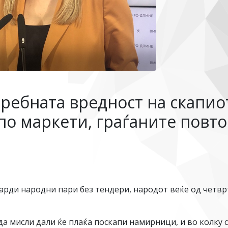
ребната вредност на скапио
по маркети, граѓаните повт
рди народни пари без тендери, народот веќе од четврт
 мисли дали ќе плаќа поскапи намирници, и во колку са