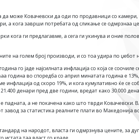
а да може Ковачевски да оди по продавници со камери,
ори, а кога заврши потребата од сликање се одмрзнаа ц
рки кога ги предлагавме, а сега ги укинува и оние поло
ите на голем број производи, и со тоа удира по џебот 
одина го јаде најсилната инфлација со која се соочиле
а година во споредба со април минатата година е 13%, 
ме инфлација од скоро 19%, и кога кумулативно ќе се со
 21.400 денари пред две години, вредат како 30.000 дена
 е падната, а не покачена како што тврди Ковачевски. В
 завод за статистика реалните плати во Македонија во
ндард на народот, власта ги одмрзнува цените, за дупк
о истата таа власт го краде.