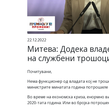
22.12.2022
Митева: Додека влад
на службени трошоц
Почитувани,
Нема функционер од владата кој не трош
министрите минатата година потрошиле 27
Во време на економска криза, енормно в
2020-тата година. Или во бројка потрошен