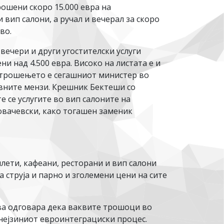
ошени скоро 15.000 евра на
вип салони, а ручал и вечерал за скоро
во.
вечери и други угостителски услуги
и над 4.500 евра. Високо на листата е и
о трошењето е сегашниот министер во
вните мензи. Крешник Бектеши со
е се услугите во вип салоните на
овачевски, како тогашен заменик
лети, кафеани, ресторани и вип салони
 струја и парно и зголемени цени на сите
ва одговара дека ваквите трошоци во
 нејзиниот евроинтеграциски процес.