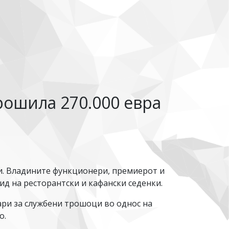
рошила 270.000 евра
и. Владините функционери, премиерот и
ид на ресторантски и кафански седенки.
ари за службени трошоци во однос на
о.