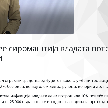
ее сиромаштија владата пот
и
ел огромни средства од буџетот како службени трошоц
0.000 евра, во најголем дел за ручеци, вечери и друг в
исока инфлација владата лани потрошила 10% повеќе п
и се 25.000 евра повеќе во однос на годината претходн