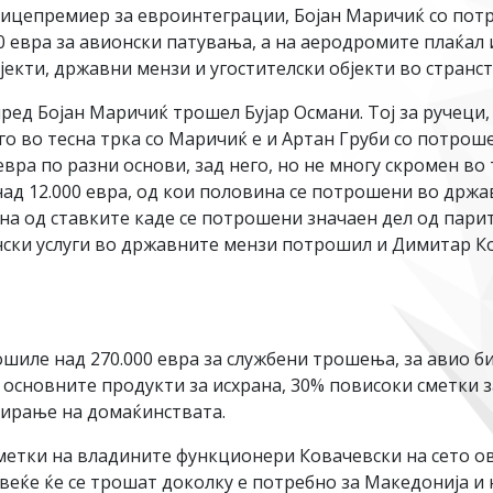
Вицепремиер за евроинтеграции, Бојан Маричиќ со потр
 евра за авионски патувања, а на аеродромите плаќал и 
јекти, државни мензи и угостителски објекти во странст
ред Бојан Маричиќ трошел Бујар Османи. Тој за ручеци, 
о во тесна трка со Маричиќ е и Артан Груби со потрошен
вра по разни основи, зад него, но не многу скромен в
д 12.000 евра, од кои половина се потрошени во држа
дна од ставките каде се потрошени значаен дел од парит
онски услуги во државните мензи потрошил и Димитар К
иле над 270.000 евра за службени трошења, за авио би
 основните продукти за исхрана, 30% повисоки сметки за
ирање на домаќинствата.
метки на владините функционери Ковачевски на сето о
веќе ќе се трошат доколку е потребно за Македонија и