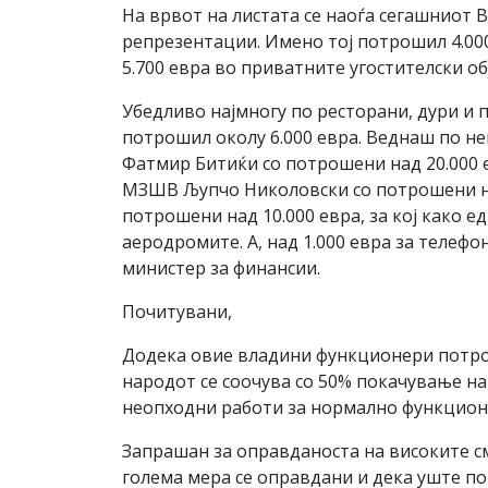
На врвот на листата се наоѓа сегашниот 
репрезентации. Имено тој потрошил 4.000
5.700 евра во приватните угостителски об
Убедливо најмногу по ресторани, дури и п
потрошил околу 6.000 евра. Веднаш по нег
Фатмир Битиќи со потрошени над 20.000 е
МЗШВ Љупчо Николовски со потрошени на
потрошени над 10.000 евра, за кој како е
аеродромите. А, над 1.000 евра за телеф
министер за финансии.
Почитувани,
Додека овие владини функционери потрош
народот се соочува со 50% покачување на
неопходни работи за нормално функцион
Запрашан за оправданоста на високите с
голема мера се оправдани и дека уште по