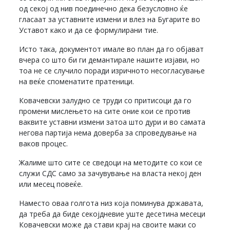
од секој од нив поединечно дека безусловно ќе
гласаат за уставните измени и влез на Бугарите во
Уставот како и да се формулирани тие.
Исто така, документот имале во план да го објават
вчера со што би ги демантирале нашите изјави, но
тоа не се случило поради изричното несогласување
на веќе споменатите пратеници.
Ковачевски залудно се труди со притисоци да го
промени мислењето на сите оние кои се против
ваквите уставни измени затоа што дури и во самата
негова партија нема доверба за спроведување на
ваков процес.
Жалиме што сите се сведоци на методите со кои се
служи СДС само за зачувување на власта некој ден
или месец повеќе.
Наместо оваа голгота низ која поминува државата,
да треба да биде секојдневие уште десетина месеци
Ковачевски може да стави крај на своите маки со