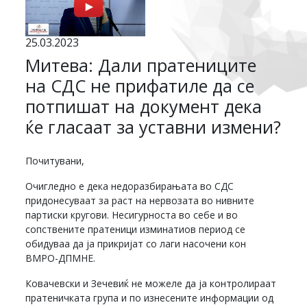
25.03.2023
Митева: Дали пратениците
на СДС не прифатиле да се
потпишат на документ дека
ќе гласаат за уставни измени?
Почитувани,
Очигледно е дека недоразбирањата во СДС
придонесуваат за раст на нервозата во нивните
партиски кругови. Несигурноста во себе и во
сопствените пратеници изминатиов период се
обидуваа да ја прикријат со лаги насочени кон
ВМРО-ДПМНЕ.
Ковачевски и Зечевиќ не можеле да ја контролираат
пратеничката група и по изнесените информации од