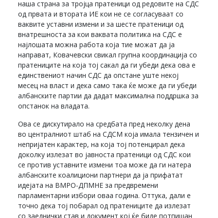
наша страна за тројца пратеници од редовите на СДС
од првата и втората ИЕ кои не се согласуваат со
ваквите уставни измени и за шесте пратеници од
внатрешноста за кои ваквата политика на СДС е
најлошата можна работа која тие можат да ја
направат, Ковачевски свикал групна координација со
пратениците на која тој сакал да ги убеди дека ова е
единствениот начин СДС да опстане уште некој
месец на власт и дека само така ќе може да ги убеди
албанските партии да дадат максимална поддршка за
опстанок на владата.
Ова се дискутирало на средбата пред неколку дена
во централниот штаб на СДСМ која имала тензичен и
непријатен карактер, на која тој потенцирал дека
доколку излезат во јавноста пратеници од СДС кои
се против уставните измени тоа може да ги натера
албанските коалициони партнери да ја прифатат
идејата на ВМРО-ДПМНЕ за предвремени
парламентарни избори оваа година. Оттука, дали е
точно дека тој побарал од пратениците да излезат
со заеднички став и документ кој ќе биде потпишан