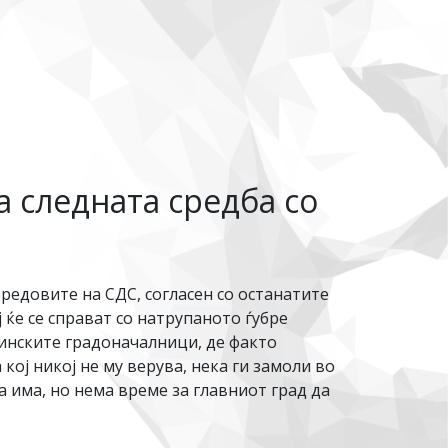
а следната средба со
 редовите на СДС, согласен со останатите
ќе се справат со натрупаното ѓубре
тинските градоначалници, де факто
ој никој не му верува, нека ги замоли во
а има, но нема време за главниот град да