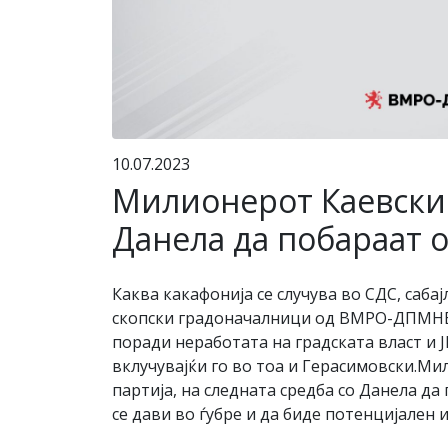
10.07.2023
Милионерот Каевски н
Данела да побараат о
Каква какафонија се случува во СДС, саба
скопски градоначалници од ВМРО-ДПМНЕ ко
поради неработата на градската власт и 
вклучувајќи го во тоа и Герасимовски.Ми
партија, на следната средба со Данела да
се дави во ѓубре и да биде потенцијален и