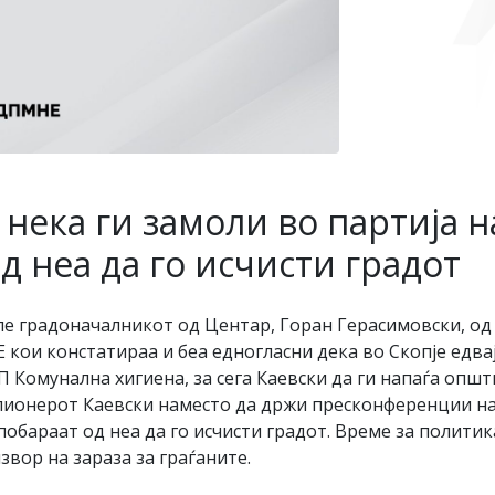
ека ги замоли во партија н
д неа да го исчисти градот
јле градоначалникот од Центар, Горан Герасимовски, од
и констатираа и беа едногласни дека во Скопје едвај 
ЈП Комунална хигиена, за сега Каевски да ги напаѓа опш
лионерот Каевски наместо да држи пресконференции на к
 побараат од неа да го исчисти градот. Време за политик
звор на зараза за граѓаните.