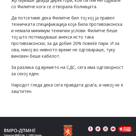
жртвуваше двајца директори, кои патем негодувале
со Филипче кога се отворала болницата.
Да потсетиме дека Филипче бил тој кој ја правел
техничката спецификација која била противзаконска
и немала минимум технички услови. Филипче беше
тој што потпишуваше анекси исто така
противзаконски, за да добие 20% повеќе пари. И за
ова, никој во нивното време не одговараше, туку
виновен беше кабелот.
За разлика од времето на СДС, сега има одговорност
за секој еден.
Народот гледа дека сега правдата доаѓа, и никој не е
заштитен.