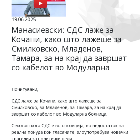
19.06.2025
Манасиевски: СДС лаже за
Кочани, како што лажеше за
Смилковско, Младенов,
Тамара, за на крај да завршат
со кабелот во Модуларна
Почитувани,
СДС лаже за Кочани, како што лажеше за
Смилковско, за Младенов, за Тамара, за на крај да
завршат со кабелот во Модуларна болница.
Секогаш кога СДС е во опозиција, во недостаток на
реална понуда кон гласачите, злоупотребува човечки
трагедии за политички цели.