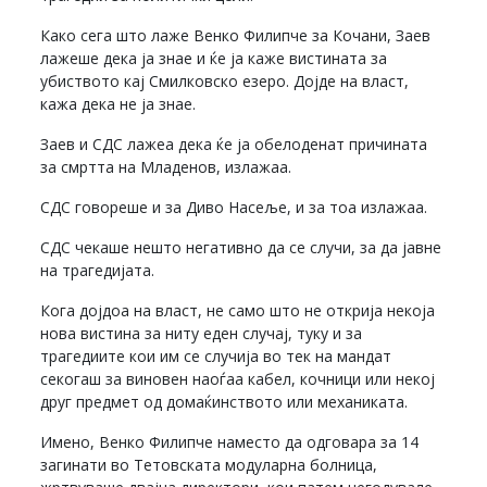
Како сега што лаже Венко Филипче за Кочани, Заев
лажеше дека ја знае и ќе ја каже вистината за
убиството кај Смилковско езеро. Дојде на власт,
кажа дека не ја знае.
Заев и СДС лажеа дека ќе ја обелоденат причината
за смртта на Младенов, излажаа.
СДС говореше и за Диво Насеље, и за тоа излажаа.
СДС чекаше нешто негативно да се случи, за да јавне
на трагедијата.
Кога дојдоа на власт, не само што не открија некоја
нова вистина за ниту еден случај, туку и за
трагедиите кои им се случија во тек на мандат
секогаш за виновен наоѓаа кабел, кочници или некој
друг предмет од домаќинството или механиката.
Имено, Венко Филипче наместо да одговара за 14
загинати во Тетовската модуларна болница,