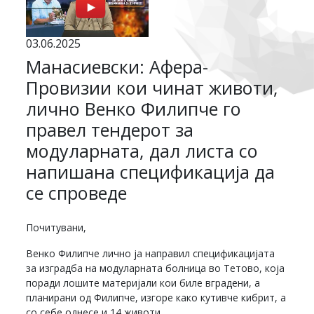
03.06.2025
Манасиевски: Афера-
Провизии кои чинат животи,
лично Венко Филипче го
правел тендерот за
модуларната, дал листа со
напишана спецификација да
се спроведе
Почитувани,
Венко Филипче лично ја направил спецификацијата
за изградба на модуларната болница во Тетово, која
поради лошите материјали кои биле вградени, а
планирани од Филипче, изгоре како кутивче кибрит, а
со себе однесе и 14 животи.