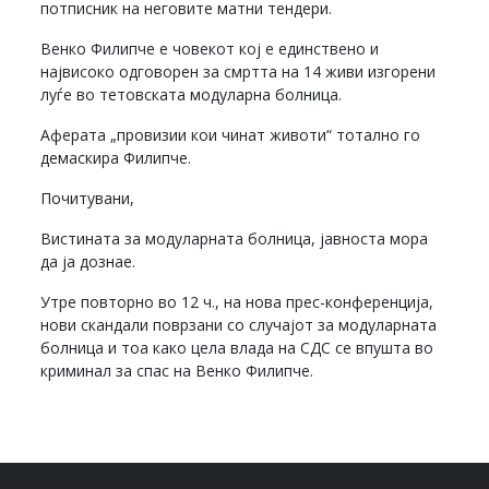
потписник на неговите матни тендери.
Венко Филипче е човекот кој е единствено и
највисоко одговорен за смртта на 14 живи изгорени
луѓе во тетовската модуларна болница.
Аферата „провизии кои чинат животи“ тотално го
демаскира Филипче.
Почитувани,
Вистината за модуларната болница, јавноста мора
да ја дознае.
Утре повторно во 12 ч., на нова прес-конференција,
нови скандали поврзани со случајот за модуларната
болница и тоа како цела влада на СДС се впушта во
криминал за спас на Венко Филипче.