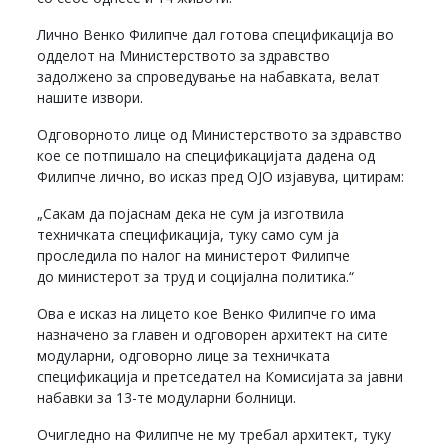
Лично Венко Филипче дал готова спецификација во
одделот на Министерството за здравство
задолжено за спроведување на набавката, велат
нашите извори.
Одговорното лице од Министерството за здравство
кое се потпишало на спецификацијата дадена од
Филипче лично, во исказ пред ОЈО изјавува, цитирам:
„Сакам да појаснам дека не сум ја изготвила
техничката спецификација, туку само сум ја
проследила по налог на министерот Филипче
до министерот за труд и социјална политика.“
Ова е исказ на лицето кое Венко Филипче го има
назначено за главен и одговорен архитект на сите
модуларни, одговорно лице за техничката
спецификација и претседател на Комисијата за јавни
набавки за 13-те модуларни болници.
Очигледно на Филипче не му требал архитект, туку