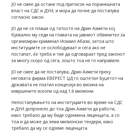
ЈО не смее да остане под притисок на поранешната
власт на СДС и ДУИ, и мора да почне да постапува
согласно закон.
ЈО да не се плаши од таткото на Дрин Ахмети кој
буквално му седи на главата на јавниот обвинител за
организиран криминал Исмаил Абази, затоа што
институциите се ослободуваат и сега ако не
постапат, ќе треба и тие да одговараат пред законот
за многу скоро од сега, зошто тоа не го направиле.
ЈО не смее да не постапува, Дрин Ахмети преку
неговата фирма ЕВЕРЕСТ ЏД го оштетил Буџетот на
државата не платил концесија во висина на
извршените ископи од над 1.6 милиони.
Непостапувањето на институциите во време на СДС
и ДУИ допронело до тоа Дрин Ахмети да работи,
иако требало да му биде одземена лиценцата, а со
тоа и да може да зема милионски тендери, иако
требало да му се одземе лиценцата.