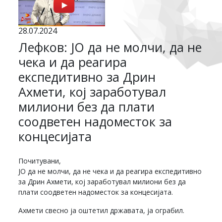
28.07.2024
Лефков: ЈО да не молчи, да не
чека и да реагира
експедитивно за Дрин
Ахмети, кој заработувал
милиони без да плати
соодветен надоместок за
концесијата
Почитувани,
ЈО да не молчи, да не чека и да реагира експедитивно
за Дрин Ахмети, кој заработувал милиони без да
плати соодветен надоместок за концесијата.
Ахмети свесно ја оштетил државата, ја ограбил.