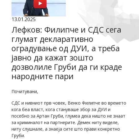
13.01.2025
Лефков: Филипче и СДС сега
глумат декларативно
оградување од ДУИ, а треба
јавно да кажат зошто
дозволиле Груби да ги краде
народните пари
Почитувани,
СДС и нивниот прв човек, Венко Филипче во времето
кога беа власт, кога стануваше збор за ДУИ и
посебно за Артан Груби, глумеа дека ништо не знаат
за криминалот на партнерите. Демек ниту виделе,
ниту слушнале, а знаеја сите што прави конкретно
Груби.