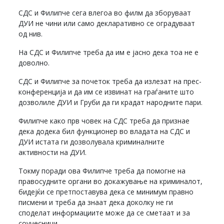
СДС и Филипче сега влегоа во филм да зборуваат
ДУИ не чини или само декларативно се оградуваат
од нив.
На СДС и Филипче треба да им е јасно дека тоа не е
доволно.
СДС и Филипче за почеток треба да излезат на прес-
конференција и да им се извинат на граѓаните што
дозволиле ДУИ и Груби да ги крадат народните пари.
Филипче како прв човек на СДС треба да признае
дека додека бил функционер во владата на СДС и
ДУИ истата ги дозволувала криминалните
активности на ДУИ.
Токму поради ова Филипче треба да помогне на
правосудните органи во докажување на криминалот,
бидејќи се претпоставува дека се минимум правно
писмени и треба да знаат дека доколку не ги
споделат информациите може да се сметаат и за
соучесници.