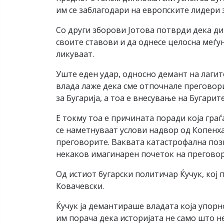
им се заблагодари на европските лидери 
Со други зборови Јотова потврди дека ди
своите ставови и да однесе целосна меѓун
ликуваат.
Уште еден удар, односно демант на лагит
влада лаже дека сме отпочнале преговори
за Бугарија, а тоа е внесување на Бугарит
Е токму тоа е причината поради која гра
се наметнуваат услови надвор од Копенх
преговорите. Ваквата катастрофална пози
некаков имагинарен почеток на преговор
Од истиот бугарски политичар Ќучук, кој 
Ковачевски.
Ќучук ја демантираше владата која упорн
им порача дека историјата не само што н