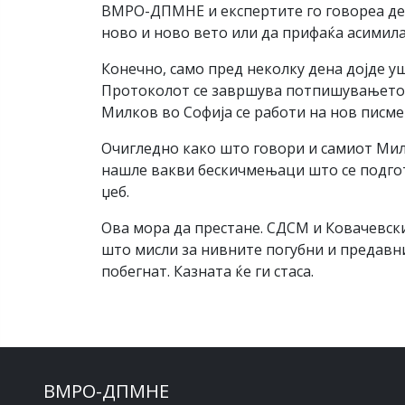
ВМРО-ДПМНЕ и експертите го говореа дека
ново и ново вето или да прифаќа асимил
Конечно, само пред неколку дена дојде у
Протоколот се завршува потпишувањето н
Милков во Софија се работи на нов писмен
Очигледно како што говори и самиот Милк
нашле вакви бескичмењаци што се подготв
џеб.
Ова мора да престане. СДСМ и Ковачевски
што мисли за нивните погубни и предавни
побегнат. Казната ќе ги стаса.
ВМРО-ДПМНЕ