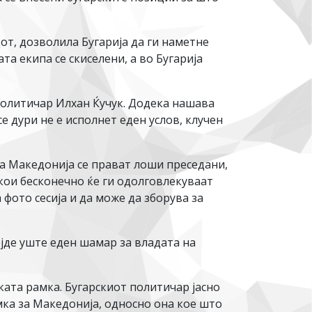
т, дозволила Бугарија да ги наметне
а екипа се скиселени, а во Бугарија
 политичар Илхан Ќучук. Додека нашава
 дури не е исполнет еден услов, клучен
за Македонија се прават лоши преседани,
кои бесконечно ќе ги одолговлекуваат
фото сесија и да може да зборува за
ојде уште еден шамар за владата на
ката рамка. Бугарскиот политичар јасно
мка за Македонија, односно она кое што