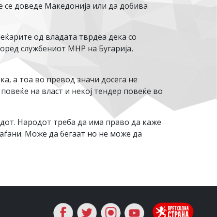
е се доведе Македонија или да добива
меќарите од владата тврдеа дека со
оред службениот МНР на Бугарија,
, а тоа во превод значи досега не
повеќе на власт и некој тендер повеќе во
одот. Народот треба да има право да каже
аѓани. Може да бегаат но не може да