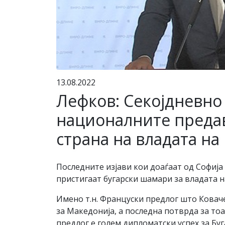
13.08.2022
Лефков: Секојдневно
националните предав
страна на владата на
Последните изјави кои доаѓаат од Софија
пристигаат бугарски шамари за владата н
Имено т.н. Француски предлог што Ковач
за Македонија, а последна потврда за тоа
предлог е голем дипломатски успех за Бу