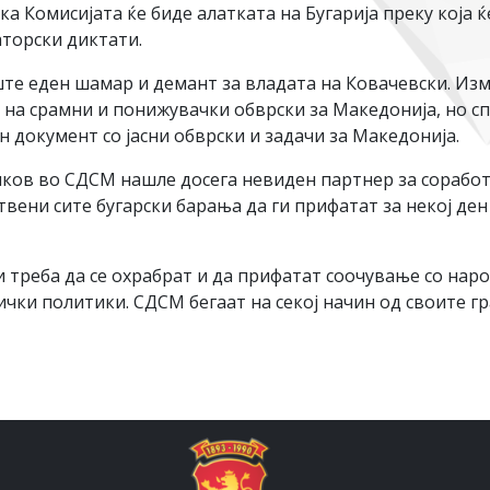
 Комисијата ќе биде алатката на Бугарија преку која ќ
аторски диктати.
ште еден шамар и демант за владата на Ковачевски. Из
а срамни и понижувачки обврски за Македонија, но сп
 документ со јасни обврски и задачи за Македонија.
ов во СДСМ нашле досега невиден партнер за соработка
ени сите бугарски барања да ги прифатат за некој ден 
 треба да се охрабрат и да прифатат соочување со нар
чки политики. СДСМ бегаат на секој начин од своите гр