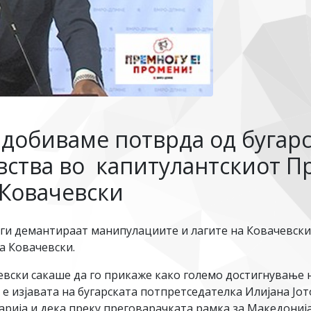
 добиваме потврда од бугар
ства во капитулантскиот П
 Ковачевски
 ги демантираат манипулациите и лагите на Ковачевски
а Ковачевски.
евски сакаше да го прикаже како големо достигнување 
 е изјавата на бугарската потпретседателка Илијана Јо
гарија и дека преку преговарачката рамка за Македониј