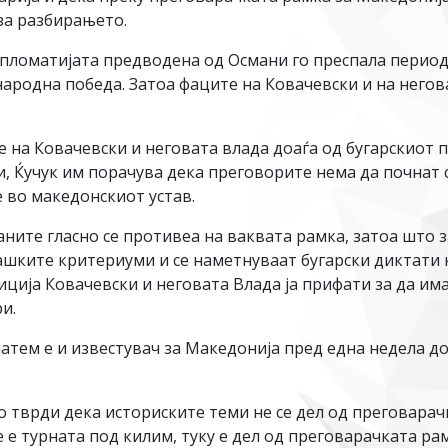
за разбирањето.
пломатијата предводена од Османи го преспала периодо
ародна победа. Затоа фаците на Ковачевски и на неговат
е на Ковачевски и неговата влада доаѓа од бугарскиот
, Ќучук им порачува дека преговорите нема да почнат се
е во македонскиот устав.
ѓаните гласно се противеа на ваквата рамка, затоа што 
ашките критериуми и се наметнуваат бугарски диктати 
ција Ковачевски и неговата Влада ја прифати за да има 
и.
патем е и известувач за Македонија пред една недела д
о тврди дека историските теми не се дел од преговарач
е е турната под килим, туку е дел од преговарачката ра