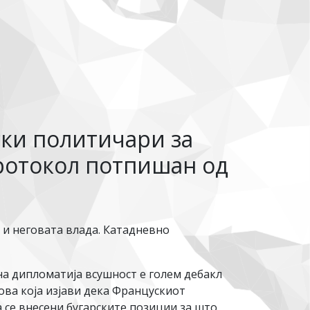
ски политичари за
ротокол потпишан од
 и неговата влада. Катадневно
на дипломатија всушност е голем дебакл
това која изјави дека Францускиот
а се внесени бугарските позиции за што