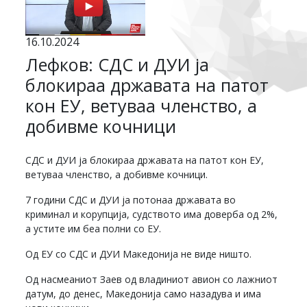
16.10.2024
Лефков: СДС и ДУИ ја
блокираа државата на патот
кон ЕУ, ветуваа членство, а
добивме кочници
СДС и ДУИ ја блокираа државата на патот кон ЕУ,
ветуваа членство, а добивме кочници.
7 години СДС и ДУИ ја потонаа државата во
криминал и корупција, судството има доверба од 2%,
а устите им беа полни со ЕУ.
Од ЕУ со СДС и ДУИ Македонија не виде ништо.
Од насмеаниот Заев од владиниот авион со лажниот
датум, до денес, Македонија само назадува и има