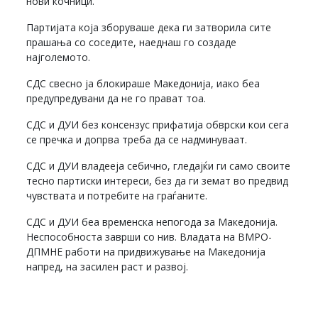
нови кочници.
Партијата која зборуваше дека ги затворила сите
прашања со соседите, наеднаш го создаде
најголемото.
СДС свесно ја блокираше Македонија, иако беа
предупредувани да не го прават тоа.
СДС и ДУИ без консензус прифатија обврски кои сега
се пречка и допрва треба да се надминуваат.
СДС и ДУИ владееја себично, гледајќи ги само своите
тесно партиски интереси, без да ги земат во предвид
чувствата и потребите на граѓаните.
СДС и ДУИ беа временска непогода за Македонија.
Неспособноста заврши со нив. Владата на ВМРО-
ДПМНЕ работи на придвижување на Македонија
напред, на засилен раст и развој.