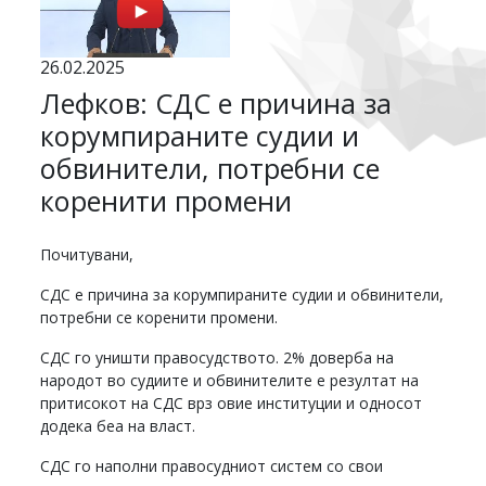
26.02.2025
Лефков: СДС е причина за
корумпираните судии и
обвинители, потребни се
коренити промени
Почитувани,
СДС е причина за корумпираните судии и обвинители,
потребни се коренити промени.
СДС го уништи правосудството. 2% доверба на
народот во судиите и обвинителите е резултат на
притисокот на СДС врз овие институции и односот
додека беа на власт.
СДС го наполни правосудниот систем со свои