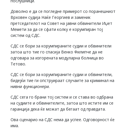
послушници.
Доволно е да се погледне примерот со поранешниот
Врховен судија Наќе Георгиев и заменик
претседателот на Совет на јавни обвинители Иџет
Мемети за да се сфати колку е корумпиран тој
систем од СДС.
СДС се бори за корумпираните судии и обвинители
затоа што тие го спасија Венко Филипче да не
одговара за изгорената модуларна болница во
Тетово.
СДС се бори за корумпираните судии и обвинители,
бидејќи тие ги опструираат случаите за криминал на
нивни функционери.
СДС сега го брани тој систем и се става во одбрана
на судиите и обвинителите, затоа што истите им се
гаранција дека ќе можат да бегаат од правдата.
Ова сценарио на СДС нема да успее. Одговорност ќе
има.