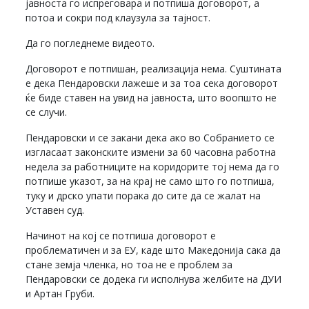
јавноста го испреговара и потпиша договорот, а
потоа и сокри под клаузула за тајност.
Да го погледнеме видеото.
Договорот е потпишан, реализација нема. Суштината
е дека Пендаровски лажеше и за тоа сека договорот
ќе биде ставен на увид на јавноста, што воопшто не
се случи.
Пендаровски и се закани дека ако во Собранието се
изгласаат законските измени за 60 часовна работна
недела за работниците на коридорите тој нема да го
потпише указот, за на крај не само што го потпиша,
туку и дрско упати порака до сите да се жалат на
Уставен суд.
Начинот на кој се потпиша договорот е
проблематичен и за ЕУ, каде што Македонија сака да
стане земја членка, но тоа не е проблем за
Пендаровски се додека ги исполнува желбите на ДУИ
и Артан Груби.