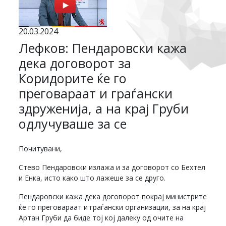
20.03.2024
Лефков: Пендаровски кажа
дека договорот за
Коридорите ќе го
преговараат и граѓански
здруженија, а на крај Груби
одлучуваше за се
Почитувани,
Стево Пендаровски излажа и за договорот со Бехтел
и Енка, исто како што лажеше за се друго.
Пендаровски кажа дека договорот покрај министрите
ќе го преговараат и граѓански организации, за на крај
Артан Груби да биде тој кој далеку од очите на