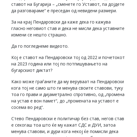
ставот на Бугарија – „сменете го Уставот, па дојдете
да разговараме“ е преседан од невидени размери.
За на крај Пендаровски да каже дека го кажува
гласно неговиот став и дека не мисли дека уставните
измени се нешто страшно.
Да го погледнеме видеото.
Кој е ставот на Пендаровски тој од 2022 и почетокот
на 2023 година или тој по потпишувањето на
бугарскиот диктат?
Како може граѓаните да му веруваат на Пендаровски
кога тој не само што ги менува своите ставови, туку
тоа го прави и дијаметрално спротивно, од „промена
на устав е вон памет“, до „промената на уставот е
сосема во ред“.
Стево Пендаровски е политичар без став, негов став
е секогаш тоа што ќе му кажат СДС и ДУИ, затоа
менува ставови, и дури кога некој ќе помисли дека