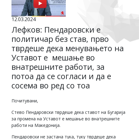
12.03.2024
Лефков: Пендаровски е
политичар без став, прво
тврдеше дека менувањето на
Уставот е мешање во
внатрешните работи, за
потоа да се согласи и да е
сосема во ред со тоа
Почитувани,
Стево Пендаровски тврдеше дека ставот на Бугарија
за промена на Уставот е мешање во внатрешните
работи на Македонија.
Пендаровски не застана тука, туку тврдеше дека