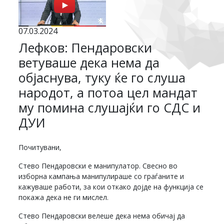
07.03.2024
Лефков: Пендаровски
ветуваше дека нема да
објаснува, туку ќе го слуша
народот, а потоа цел мандат
му помина слушајќи го СДС и
ДУИ
Почитувани,
Стево Пендаровски е манипулатор. Свесно во
изборна кампања манипулираше со граѓаните и
кажуваше работи, за кои откако дојде на функција се
покажа дека не ги мислел.
Стево Пендаровски велеше дека нема обичај да