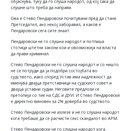
објаснува, туку да го слуша народот, од кој сака да
слушне што треба да направи.
Ова е Стево Пендаровски почитувани пред да стане
Претседател, ако некој заборавил, а каков е
Пендаровски сега сите знаат.
Пендаровски не го слушна народот и потпиша
стотици штетни закони кои и овозможија на власта
да прави криминал.
Стево Пендаровски не го слушна народот и со ништо
не се потруди да ја подобри состојбата во
судството, иако според Устав има надлежност да
именува двајца претставници на судскиот совет и
двајца уставни судии. Неговите предлози се
претопија со тие на СДС и ДУИ. И Стево Пендаровски
е директно виновен за 2% доверба во судството.
Стево Пендаровски не излезе и не го слушна народот
кога требаше да се расчисти секс скандалот во АРМ.
Стево Пендаровски не го слушна народот кога