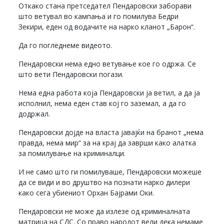
Откако стана претседател Пендаровски заборави
што ветувал во кампања и го помилува Бедри
Зекири, еден од водачите на нарко кланот „Барон“.
Да го погледнеме видеото.
Пендаровски нема едно ветување кое го одржа. Се
што вети Пендаровски погази.
Нема една работа која Пендаровски ја ветил, а да ја
исполнил, нема еден став кој го заземал, а да го
додржал.
Пендаровски дојде на власта јавајќи на бранот „нема
правда, нема мир“ за на крај да заврши како алатка
за помилување на криминалци.
И не само што ги помилуваше, Пендаровски можеше
да се види и во друштво на познати нарко дилери
како сега убиениот Орхан Бајрами Оки.
Пендаровски не може да излезе од криминалната
матрица на СДС. Со право народот вели дека немаме