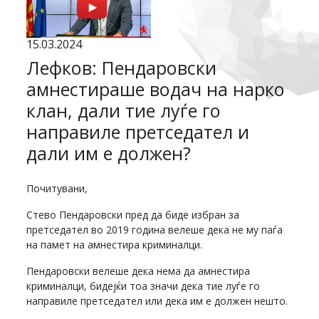
15.03.2024
Лефков: Пендаровски
амнестираше водач на нарко
клан, дали тие луѓе го
направиле претседател и
дали им е должен?
Почитувани,
Стево Пендаровски пред да биде избран за
претседател во 2019 година велеше дека не му паѓа
на памет на амнестира криминалци.
Пендаровски велеше дека нема да амнестира
криминалци, бидејќи тоа значи дека тие луѓе го
направиле претседател или дека им е должен нешто.