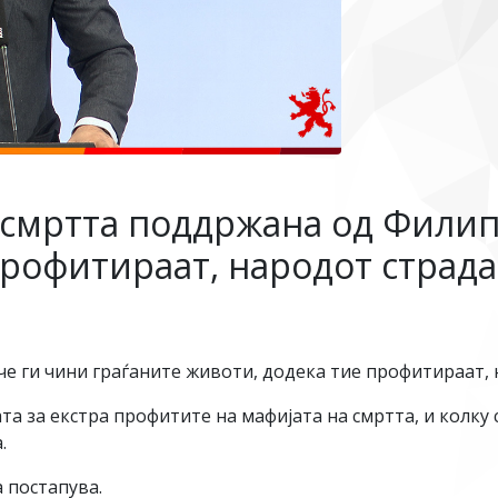
 смртта поддржана од Филип
профитираат, народот страда
е ги чини граѓаните животи, додека тие профитираат, 
а за екстра профитите на мафијата на смртта, и колку се
.
а постапува.