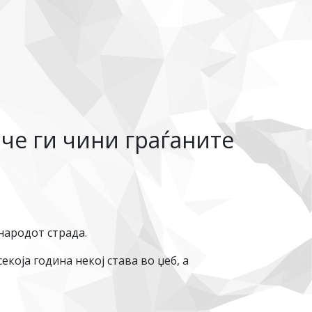
че ги чини граѓаните
народот страда.
која година некој става во џеб, а