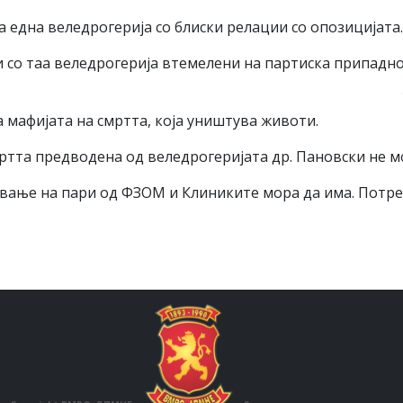
 една веледрогерија со блиски релации со опозицијата.
 со таа веледрогерија втемелени на партиска припадно
 мафијата на смртта, која уништува животи.
ртта предводена од веледрогеријата др. Пановски не м
ање на пари од ФЗОМ и Клиниките мора да има. Потреб