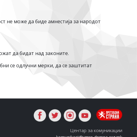
ст не може да биде амнестија за народот
ожат да бидат над законите.
ни се одлучни мерки, да се заштитат
Центар за комуникации