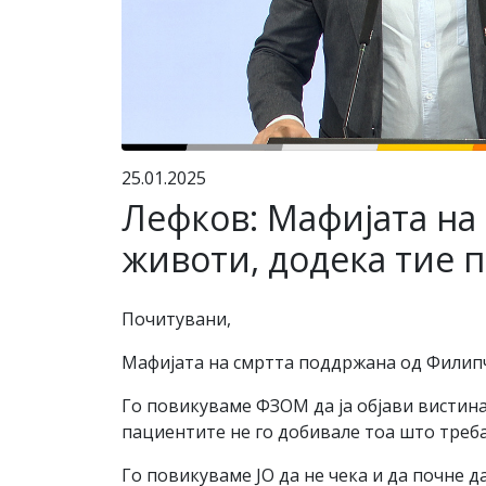
25.01.2025
Лефков: Мафијата на
животи, додека тие 
Почитувани,
Мафијата на смртта поддржана од Филипч
Го повикуваме ФЗОМ да ја објави вистинат
пациентите не го добивале тоа што треба
Го повикуваме ЈО да не чека и да почне д