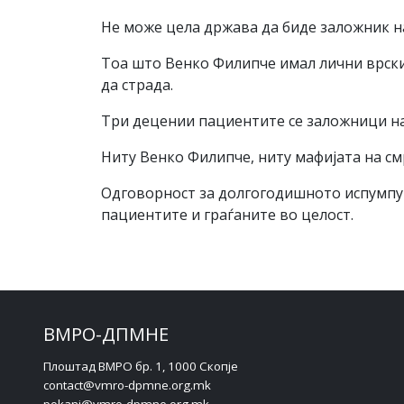
Не може цела држава да биде заложник на
Тоа што Венко Филипче имал лични врски
да страда.
Три децении пациентите се заложници на
Ниту Венко Филипче, ниту мафијата на см
Одговорност за долгогодишното испумпув
пациентите и граѓаните во целост.
ВМРО-ДПМНЕ
Плоштад ВМРО бр. 1, 1000 Скопје
contact@vmro-dpmne.org.mk