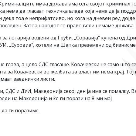
 Криминалците имаа држава ама сега својот криминал г
 дека нема да гласаат техничка влада која нема да ја п
 и дека тоа е неприфатливо, но кога на дневен ред дој
о последен. Затоа народот со право вели немаме држава.
 за лотарија водени од Груби, „Соравија“ купена од Др
УИ, „Еуровиа“, хотели на Шапка преземени од бизнисме
 глава, а цело СДС гласаше. Ковачевски не само што се 
а за Ковачевски во желбата за власт им нема крај. Тој
имаат заеднички листи.
и, СДС и ДУИ, Македонија секој ден ја има се помалку. Ва
реди на Македонија и ќе ги порази на 8-ми мај.
 да ги поразиме.