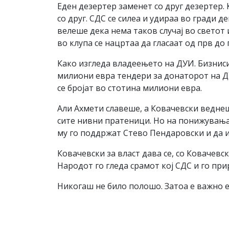
Еден дезертер заменет со друг дезертер.
со друг. СДС се силеа и удираа во гради
велеше дека нема таков случај во светот
во клупа се нацртаа да гласаат од прв д
Како изгледа владеењето на ДУИ. Бизниси
милиони евра тендери за донаторот на Д
се бројат во стотина милиони евра.
Али Ахмети славеше, а Ковачевски веднеше
сите нивни пратеници. Но на понижувањат
му го поддржат Стево Пендаровски и да 
Ковачевски за власт дава се, со Ковачевск
Народот го гледа срамот кој СДС и го при
Никогаш не било полошо. Затоа е важно е