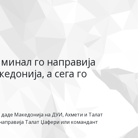
иминал го направија
донија, а сега го
 даде Македонија на ДУИ, Ахмети и Талат
о направија Талат Џафери или командант