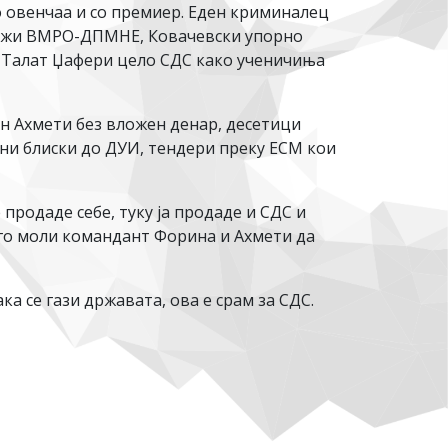
о овенчаа и со премиер. Еден криминалец
оддржи ВМРО-ДПМНЕ, Ковачевски упорно
де Талат Џафери цело СДС како ученичиња
ин Ахмети без вложен денар, десетици
ни блиски до ДУИ, тендери преку ЕСМ кои
продаде себе, туку ја продаде и СДС и
 го моли командант Форина и Ахмети да
ка се гази државата, ова е срам за СДС.