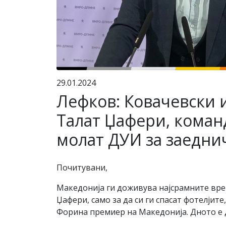
29.01.2024
Лефков: Ковачевски 
Талат Џафери, коман
молат ДУИ за заедни
Почитувани,
Македонија ги доживува најсрамните вре
Џафери, само за да си ги спасат фотелји
Форина премиер на Македонија. Дното е 