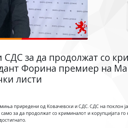
и СДС за да продолжат со кр
дант Форина премиер на Маке
чки листи
миња приредени од Ковачевски и СДС. СДС на поклон ја
те, само за да продолжат со криминалот и корупцијата г
достигнато.