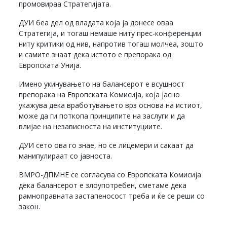
промовираа Стратегијата.
ДУИ беа дел од владата која ја донесе оваа
Стратегија, и тогаш немаше ниту прес-конференции
ниту критики од нив, напротив тогаш молчеа, зошто
и самите знаат дека истото е препорака од
Европската Унија.
Имено укинувањето на балансерот е всушност
препорака на Европската Комисија, која јасно
укажува дека вработувањето врз основа на истиот,
може да ги поткопа принципите на заслуги и да
влијае на независноста на институциите.
ДУИ сето ова го знае, но се лицемери и сакаат да
манипулираат со јавноста.
ВМРО-ДПМНЕ се согласува со Европската Комисија
дека балансерот е злоупотребен, сметаме дека
рамноправната застапеносост треба и ќе се реши со
закон.