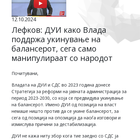
12.10.2024
Лефков: ДУИ како Влада
поддржа укинување на
балансерот, сега само
манипулираат со народот
Почитувани,
Владата на ДУИ и СДС во 2023 година донесе
Стратегија за реформи на јавната администрација за
период 2023-2030, со која се предвидува укинување
на балансерот. Имено ДУИ од позиција на власт
немаше ништо против да се укине балансерот, за
сега од позиција на опозиција да наоѓа изговори и
измислува причини за дестабилизација.
ДУИ не кажа ниту збор кога тие заедно со СДС ја