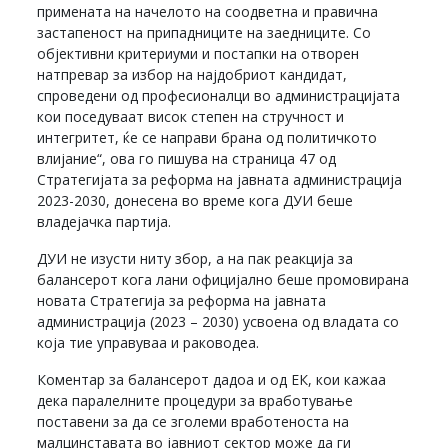
примената на начелото на соодветна и правична
застапеност на припадниците на заедниците. Со
објективни критериуми и постапки на отворен
натпревар за избор на најдобриот кандидат,
спроведени од професионалци во администрацијата
кои поседуваат висок степен на стручност и
интегритет, ќе се направи брана од политичкото
влијание“, ова го пишува на страница 47 од
Стратегијата за реформа на јавната администрација
2023-2030, донесена во време кога ДУИ беше
владејачка партија.
ДУИ не изусти ниту збор, а на пак реакција за
балансерот кога лани официјално беше промовирана
новата Стратегија за реформа на јавната
администрација (2023 – 2030) усвоена од владата со
која тие управуваа и раководеа.
Коментар за балансерот дадоа и од ЕК, кои кажаа
дека паралелните процедури за вработување
поставени за да се зголеми вработеноста на
малцинставата во јавниот сектор може да ги