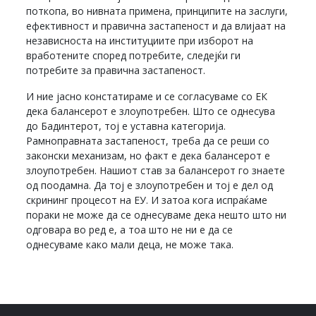
поткопа, во нивната примена, принципите на заслуги,
ефективност и правична застапеност и да влијаат на
независноста на институциите при изборот на
вработените според потребите, следејќи ги
потребите за правична застапеност.
И ние јасно констатираме и се согласуваме со ЕК
дека балансерот е злоупотребен. Што се однесува
до Бадинтерот, тој е уставна категорија.
Рамноправната застапеност, треба да се реши со
законски механизам, но факт е дека балансерот е
злоупотребен. Нашиот став за балансерот го знаете
од поодамна. Да тој е злоупотребен и тој е дел од
скрининг процесот на ЕУ. И затоа кога испраќаме
пораки не може да се однесуваме дека нешто што ни
одговара во ред е, а тоа што не ни е да се
однесуваме како мали деца, не може така.