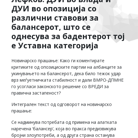
ДУИ во опозиција со
различни ставови за
балансерот, што се
однесува за бадентерот тој
е Уставна категорија
Новинарско прашање: Како ги коментирате
критиките од опозициските партии на албанците за
укинувањето на балансерот, дека било тежок удар
врз меѓуетничката стабилност и дали ВМРО-ДПМНЕ
го усогласи законското решение со ВРЕДИ за
правична застапеност?
Интегрален текст од одговорот на новинарско
прашање:
Се надминува потребата од примена на алатката
наречена ‘балансер’, која во пракса предизвикува
бројни злоупотреби, а од друга страна останува