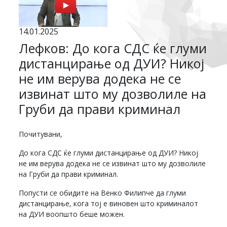
14.01.2025
Лефков: До кога СДС ќе глуми
дистанцирање од ДУИ? Никој
не им верува додека не се
извинат што му дозволиле на
Груби да прави криминал
Почитувани,
До кога СДС ќе глуми дистанцирање од ДУИ? Никој
не им верува додека не се извинат што му дозволиле
на Груби да прави криминал.
Попусти се обидите на Венко Филипче да глуми
дистанцирање, кога тој е виновен што криминалот
на ДУИ воопшто беше можен.