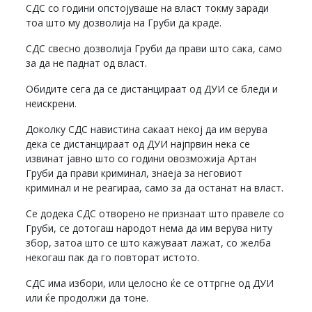
СДС со години опстојуваше на власт токму заради
тоа што му дозволија на Груби да краде.
СДС свесно дозволија Груби да прави што сака, само
за да не паднат од власт.
Обидите сега да се дистанцираат од ДУИ се бледи и
неискрени.
Доколку СДС навистина сакаат некој да им верува
дека се дистанцираат од ДУИ најпрвин нека се
извинат јавно што со години овозможија Артан
Груби да прави криминал, знаеја за неговиот
криминал и не реагираа, само за да останат на власт.
Се додека СДС отворено не признаат што правеле со
Груби, се дотогаш народот нема да им верува ниту
збор, затоа што се што кажуваат лажат, со желба
некогаш пак да го повторат истото.
СДС има избори, или целосно ќе се оттргне од ДУИ
или ќе продолжи да тоне.