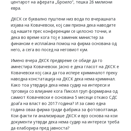
центарот на аферата „Броило“, тешка 26 милиони
евра.
ДКСК се буквално пуштени низ вода по вчерашната
изјава на Ковачевски, кој сам призна дека наводите
од нашите прес конференции се целосно точни, и
дека во време кога тој е заменик министер за
финансии е исплаќана помош на фирма основана од
него, а сега во посед на неговиот кум.
Имено вчера ДКСК предвреме се обиде да го
амнестира Ковачевски. Јасно е дека гласот на ДКСК е
Ковачевски кој сака да гоа испере криминалот преку
наводна констатација на ДКСК дека нема криминал.
Како тоа утврдија дека нема судир на интереси и
трговија со влијание кога Пиксел груп формирана од
самиот Ковачевски е основана 5 месеци откако СДС
доаѓа на власт во 2017 година? И за само една
година оваа фирма гради фабрика за фотоволтаици.
Кои факти ги анализираше ДКСК и врз основа на кои
документи утврди дека нема судир на интереси треба
да елаборира пред јавноста?