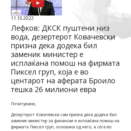
11.10.2022
Лефков: ДКСК пуштени низ
вода, дезертерот Ковачевски
призна дека додека бил
заменик министер е
исплаќана помош на фирмата
Пиксел груп, која е во
центарот на аферата Броило
тешка 26 милиони евра
Почитувани,
Дезертерот Ковачевски сам призна дека додека бил
заменик министер за финансии е исплаќана помош на
фирмата Пиксел груп, основана од него, а сега во