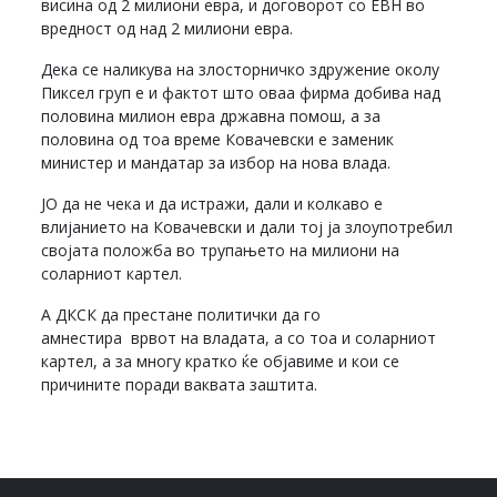
висина од 2 милиони евра, и договорот со ЕВН во
вредност од над 2 милиони евра.
Дека се наликува на злосторничко здружение околу
Пиксел груп е и фактот што оваа фирма добива над
половина милион евра државна помош, а за
половина од тоа време Ковачевски е заменик
министер и мандатар за избор на нова влада.
ЈО да не чека и да истражи, дали и колкаво е
влијанието на Ковачевски и дали тој ја злоупотребил
својата положба во трупањето на милиони на
соларниот картел.
А ДКСК да престане политички да го
амнестира врвот на владата, а со тоа и соларниот
картел, а за многу кратко ќе објавиме и кои се
причините поради ваквата заштита.