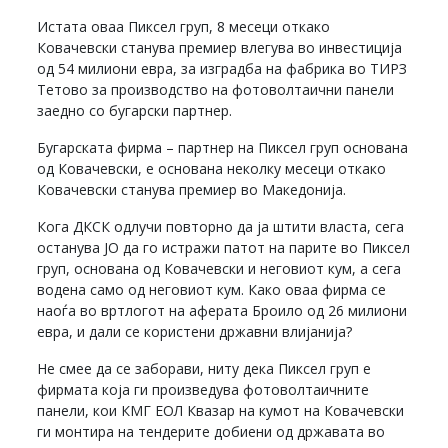
Истата оваа Пиксел груп, 8 месеци откако
Ковачевски станува премиер влегува во инвестиција
од 54 милиони евра, за изградба на фабрика во ТИРЗ
Тетово за производство на фотоволтаични панели
заедно со бугарски партнер.
Бугарската фирма – партнер на Пиксел груп основана
од Ковачевски, е основана неколку месеци откако
Ковачевски станува премиер во Македонија.
Кога ДКСК одлучи повторно да ја штити власта, сега
останува ЈО да го истражи патот на парите во Пиксел
груп, основана од Ковачевски и неговиот кум, а сега
водена само од неговиот кум. Како оваа фирма се
наоѓа во вртлогот на аферата Броило од 26 милиони
евра, и дали се користени државни влијанија?
Не смее да се заборави, ниту дека Пиксел груп е
фирмата која ги произведува фотоволтаичните
панели, кои КМГ ЕОЛ Квазар на кумот на Ковачевски
ги монтира на тендерите добиени од државата во