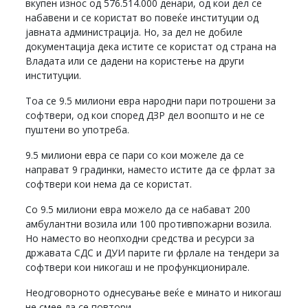
вкупен износ од 576.514.000 денари, од кои дел се
набавени и се користат во повеќе институции од
јавната администрација. Но, за дел не добиле
документација дека истите се користат од страна на
Владата или се дадени на користење на други
институции.
Тоа се 9.5 милиони евра народни пари потрошени за
софтвери, од кои според ДЗР дел воопшто и не се
пуштени во употреба.
9.5 милиони евра се пари со кои можеле да се
направат 9 градинки, наместо истите да се фрлат за
софтвери кои нема да се користат.
Со 9.5 милиони евра можело да се набават 200
амбулантни возила или 100 противпожарни возила.
Но наместо во неопходни средства и ресурси за
државата СДС и ДУИ парите ги фрлале на тендери за
софтвери кои никогаш и не профункционирале.
Неодговорното однесување веќе е минато и никогаш
не смее да се повтори.