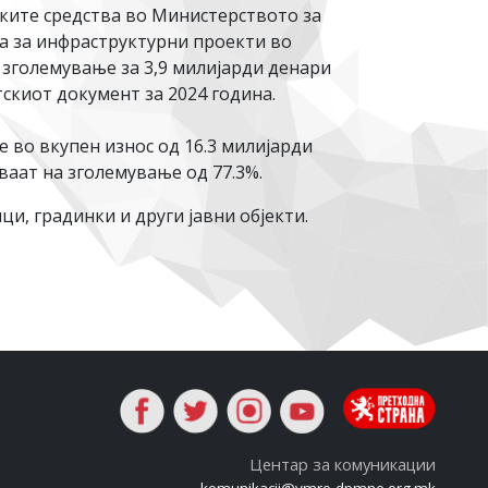
ските средства во Министерството за
а за инфраструктурни проекти во
а зголемување за 3,9 милијарди денари
скиот документ за 2024 година.
е во вкупен износ од 16.3 милијарди
ваат на зголемување од 77.3%.
и, градинки и други јавни објекти.
Центар за комуникации