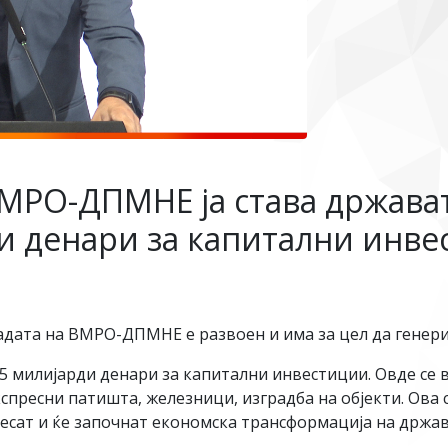
МРО-ДПМНЕ ја става држават
ди денари за капитални инв
адата на ВМРО-ДПМНЕ е развоен и има за цел да генери
5 милијарди денари за капитални инвестиции. Овде се 
кспресни патишта, железници, изградба на објекти. Ова
есат и ќе започнат економска трансформација на држав