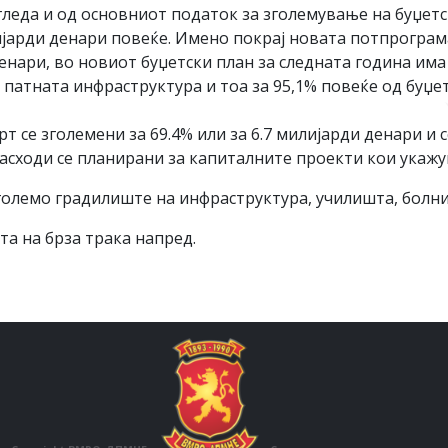
 гледа и од основниот податок за зголемување на буџет
ијарди денари повеќе. Имено покрај новата потпрограм
денари, во новиот буџетски план за следната година им
атната инфраструктура и тоа за 95,1% повеќе од буџет
 се зголемени за 69.4% или за 6.7 милијарди денари и с
асходи се планирани за капиталните проекти кои укажу
големо градилиште на инфраструктура, училишта, болниц
а на брза трака напред.