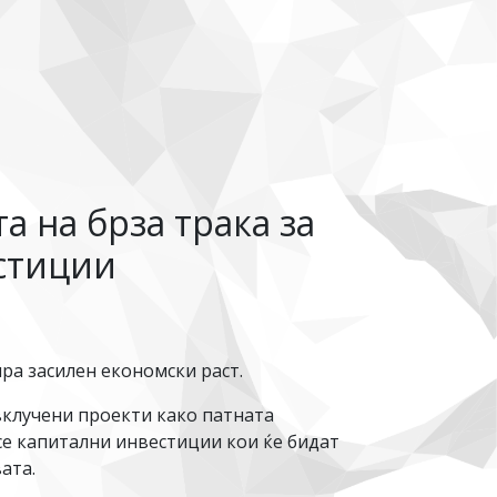
а на брза трака за
естиции
ра засилен економски раст.
вклучени проекти како патната
 се капитални инвестиции кои ќе бидат
ата.