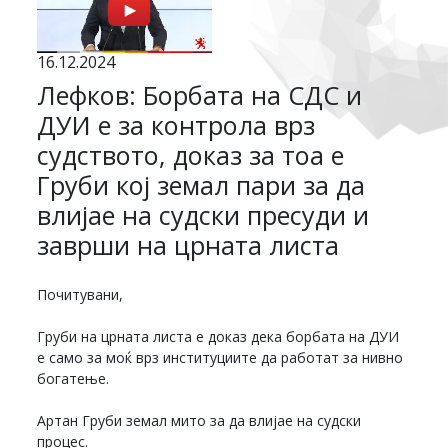
16.12.2024
Лефков: Борбата на СДС и
ДУИ е за контрола врз
судството, доказ за тоа е
Груби кој земал пари за да
влијае на судски пресуди и
заврши на црната листа
Почитувани,
Груби на црната листа е доказ дека борбата на ДУИ
е само за моќ врз институциите да работат за нивно
богатење.
Артан Груби земал мито за да влијае на судски
процес.