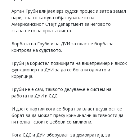
Артан Груби влијаел врз судски процес и затоа земал
пари, тоа го кажува објаснувањето на
Американскиот Стејт департмент за неговото
ставањето на црната листа.
Борбата на Груби и на ДУИ за власт е борба за
контрола на судството.
Груби ја користел позицијата на вицепремиер и висок
функционер на ДУИ за да се богати од мито и
корупција.
Груби не е сам, таквото делување е систем на
работа на ДУИ и СДС.
И двете партии кога се борат за власт всушност се
борат за да можат преку криминални активности да
ги полнат своите џебови со милиони.
Кога СДС и ДУИ зборуваат за демократија, за