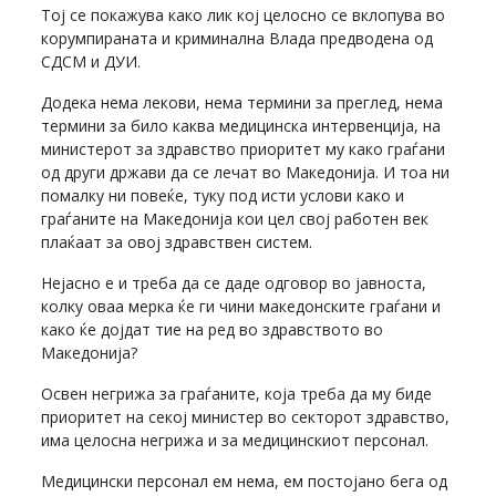
Тој се покажува како лик кој целосно се вклопува во
корумпираната и криминална Влада предводена од
СДСМ и ДУИ.
Додека нема лекови, нема термини за преглед, нема
термини за било каква медицинска интервенција, на
министерот за здравство приоритет му како граѓани
од други држави да се лечат во Македонија. И тоа ни
помалку ни повеќе, туку под исти услови како и
граѓаните на Македонија кои цел свој работен век
плаќаат за овој здравствен систем.
Нејасно е и треба да се даде одговор во јавноста,
колку оваа мерка ќе ги чини македонските граѓани и
како ќе дојдат тие на ред во здравството во
Македонија?
Освен негрижа за граѓаните, која треба да му биде
приоритет на секој министер во секторот здравство,
има целосна негрижа и за медицинскиот персонал.
Медицински персонал ем нема, ем постојано бега од