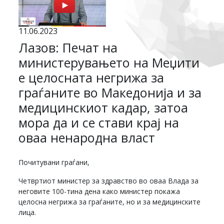
11.06.2023
Лазов: Печат на
министерувањето на Меџити
е целосната негрижа за
граѓаните во Македонија и за
медицинскиот кадар, затоа
мора да и се стави крај на
оваа ненародна власт
Почитувани граѓани,
Четвртиот министер за здравство во оваа Влада за
неговите 100-тина дена како министер покажа
целосна негрижа за граѓаните, но и за медицинските
лица.