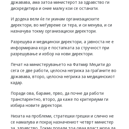
државава, ама затоа министерот за здравство ги
дискредитира и оние малку кои се останати.
И додека вели ќе ги укинам организациските
директори, во меѓувреме си тера, и си менува, и си
назначува токму организациски директори.
Разрешува и медицински директори, а јавноста не е
информирана која е постапката за стручност при
разрешување и избор на нови директори.
Печат на министерувањето на Фатмир Меџити до
сега се две работи, целосна негрижа за граѓаните во
државава, второ, целосна негрижа за медицинскиот
кадар.
Поради ова, бараме, прво, да почне да работи
транспарентно, второ, да каже по критериуми ги
избира новите директори.
Низата на проблеми, стратешки грешки и слично не
се намалува и покрај назначениот четврт министер
за здравство. Токму поради тоа оваа власт мора да