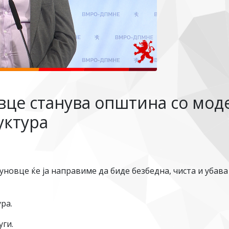
овце станува општина со мод
уктура
новце ќе ја направиме да биде безбедна, чиста и убава
ра.
уги.