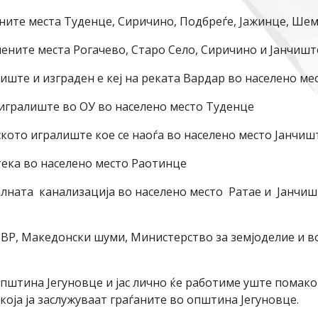
ените места Туденце, Сиричино, Подбреѓе, Јажинце, Ш
лените места Рогачево, Старо Село, Сиричино и Јанчишт
виште и изграден е кеј на реката Вардар во населено м
игралиште во ОУ во населено место Туденце
ското игралиште кое се наоѓа во населено место Јанчиш
тека во населено место Раотинце
алната канализација во населено место Ратае и Јанчишт
ВР, Македонски шуми, Министерство за земјоделие и в
пштина Јегуновце и јас лично ќе работиме уште помако
оја ја заслужуваат граѓаните во општина Јегуновце.