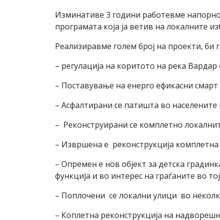
Изминативе 3 години работевме напорно 
програмата која ја ветив на локалните и
Реализиравме голем број на проекти, би г
– регулација на коритото на река Вардар
– Поставување на енерго ефикасни смарт
– Асфалтирани се патишта во населените
– Реконструирани се комплетно локалнит
– Извршена е реконструкција комплетна 
– Опремен е нов објект за детска градинк
функција и во интерес на граѓаните во то
– Поплочени се локални улици во неколк
– Коплетна реконструкција на надворешн