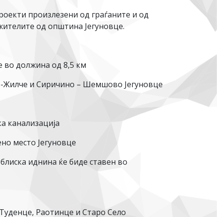
роекти произлезени од граѓаните и од
 жителите од општина Јегуновце.
е во должина од 8,5 км
но-Жилче и Сиричино – Шемшово Јегуновце
а канализација
ено место Јегуновце
 блиска иднина ќе биде ставен во
 Туденце, Раотинце и Старо Село