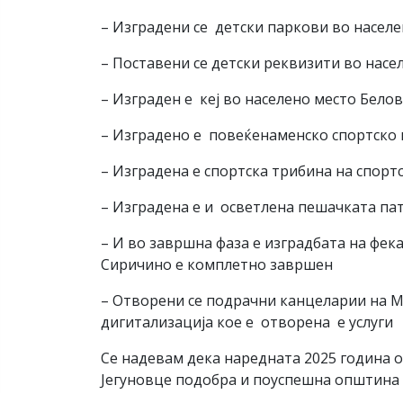
– Изградени се детски паркови во насел
– Поставени се детски реквизити во насе
– Изграден е кеј во населено место Бело
– Изградено е повеќенаменско спортско 
– Изградена е спортска трибина на спорт
– Изградена е и осветлена пешачката па
– И во завршна фаза е изградбата на фек
Сиричино е комплетно завршен
– Отворени се подрачни канцеларии на М
дигитализација кое е отворена е услуги
Се надевам дека наредната 2025 година о
Јегуновце подобра и поуспешна општина к