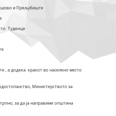
емшово и Прељубиште
е
есто Туденце
те
е , а додека кракот во населено место
одостопанство, Министерството за
трпно, за да ја направиме општина