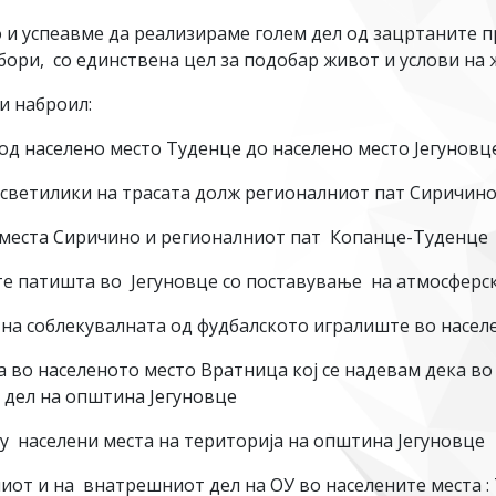
и успеавме да реализираме голем дел од зацртаните п
збори, со единствена цел за подобар живот и услови на
и наброил:
 од населено место Туденце до населено место Јегуновц
 светилики на трасата долж регионалниот пат Сиричи
 места Сиричино и регионалниот пат Копанце-Туденце
е патишта во Јегуновце со поставување на атмосферск
на соблекувалната од фудбалското игралиште во насел
а во населеното место Вратница кој се надевам дека во
ј дел на општина Јегуновце
у населени места на територија на општина Јегуновце
иот и на внатрешниот дел на ОУ во населените места :