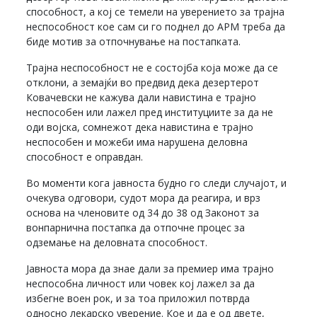
способност, а кој се темели на уверението за трајна
неспособност кое сам си го поднел до АРМ треба да
биде мотив за отпочнување на постапката.
Трајна неспособност не е состојба која може да се
отклони, а земајќи во предвид дека дезертерот
Ковачевски не кажува дали навистина е трајно
неспособен или лажел пред институциите за да не
оди војска, сомнежот дека навистина е трајно
неспособен и можеби има нарушена деловна
способност е оправдан.
Во моменти кога јавноста будно го следи случајот, и
очекува одговори, судот мора да реагира, и врз
основа на членовите од 34 до 38 од Законот за
вонпарнична постапка да отпочне процес за
одземање на деловната способност.
Јавноста мора да знае дали за премиер има трајно
неспособна личност или човек кој лажел за да
избегне воен рок, и за тоа приложил потврда
односно лекарско уверение. Кое и да е од двете,