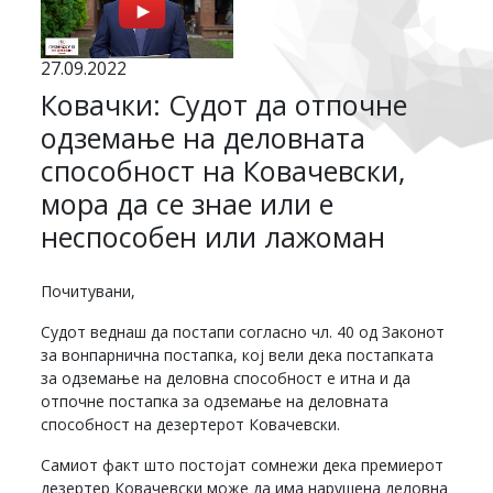
27.09.2022
Ковачки: Судот да отпочне
одземање на деловната
способност на Ковачевски,
мора да се знае или е
неспособен или лажоман
Почитувани,
Судот веднаш да постапи согласно чл. 40 од Законот
за вонпарнична постапка, кој вели дека постапката
за одземање на деловна способност е итна и да
отпочне постапка за одземање на деловната
способност на дезертерот Ковачевски.
Самиот факт што постојат сомнежи дека премиерот
дезертер Ковачевски може да има нарушена деловна