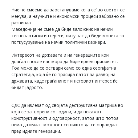
Ние не смееме да заостануваме кога се’ во светот се
менува, а научните и економски процеси забрзано се
развиваат.
Македонија не смее да биде заложник на нечии
теснопартиски интереси, ниту пак да биде монета за
поткусурување на нечии политички кариери.
Интересот на државата и на генерациите кои
доаѓаат после нас мора да биде врвен приоритет.
Тоа може да се оствари само со една сеопфатна
стратегија, која ќе го трасира патот за развој на
државата, каде граѓанинот и неговиот интерес ќе
бидат јадрото.
СДС да излезат од својата деструктивна матрица во
која се затворени со години, и да покажат
конструктивност и одговорност, затоа што потоа
нема да имаат можност со ништо да се оправдаат
пред идните генерации.