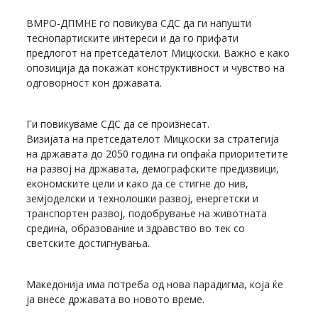
ВМРО-ДПМНЕ го повикува СДС да ги напушти
теснопартиските интереси и да го прифати
предлогот на претседателот Мицкоски. Важно е како
опозиција да покажат конструктивност и чувство на
одговорност кон државата.
Ги повикуваме СДС да се произнесат.
Визијата на претседателот Мицкоски за стратегија
на државата до 2050 година ги опфаќа приоритетите
на развој на државата, демографските предизвици,
економските цели и како да се стигне до нив,
земјоделски и технолошки развој, енергетски и
транспортен развој, подобрување на животната
средина, образование и здравство во тек со
светските достигнувања.
Македонија има потреба од нова парадигма, која ќе
ја внесе државата во новото време.