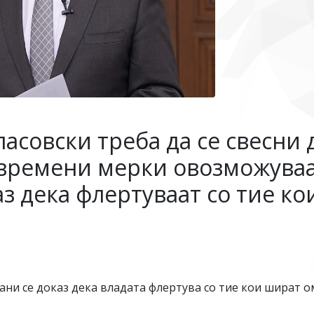
асовски треба да се свесни д
авремени мерки овозможуваа
каз дека флертуваат со тие к
ани се доказ дека владата флертува со тие кои шират о