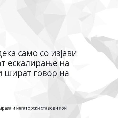
ека само со изјави
т ескалирање на
ои шират говор на
мраза и негаторски ставови кон