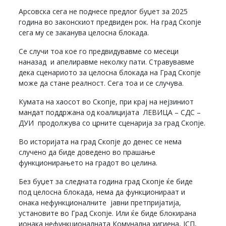
Арсовска сега не поднесе предлог буџет за 2025
година во законскиот предвиден рок. На град Скопје
сега му се заканува целосна блокада.
Се случи тоа кое го предвидувавме со месеци
наназад и апелиравме неколку пати. Стравувавме
дека сценариото за целосна блокада на Град Скопје
може да стане реалност. Сега тоа и се случува.
Кумата на хаосот во Скопје, при крај на нејзиниот
мандат поддржана од коалицијата ЛЕВИЦА – СДС –
ДУИ продолжува со црните сценарија за град Скопје.
Во историјата на град Скопје до денес се нема
случено да биде доведено во прашање
функционирањето на градот во целина.
Без буџет за следната година град Скопје ќе биде
под целосна блокада, нема да функционираат и
онака нефункционалните јавни претпријатија,
установите во Град Скопје. Или ќе биде блокирана
ионака нефункционалната Комунална хигиена, ЈСП,