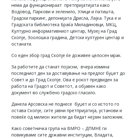
нема да функционираат претпријатијата како
Водовод, Паркови и зеленило, Улици и патишта,
Градски паркинг, депонијата Дрисла, Лајка. Тука е и
Градската библиотека Браќа Миладиновци, МКЦ,
Културно информативниот центар, Музеј на Град
Скопје, Зоолошка градина, Детски културен центар и
останати.
Со еден збор град Скопје ќе доживее целосен мрак.
За работите да станат појасни, вчера измина
последниот ден за доставување на предлог буџет до
Совет и до Град Скопје. Ова е рокот предвиден за
работа на Градот и Советот, а објавен како
документ во службено градско гласило.
Данела Арсовска не поднесе буџет и со истото го
остава Скопје, сите јавни претпријатија, установи и
повеќе од милион жители да бидат нејзин заложник.
Како советничка група на ВМРО – ДПМНЕ ги
повикуваме сите државни институции, Владата,