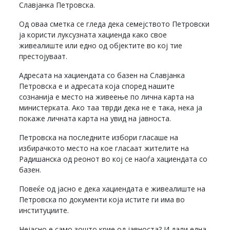
Славјанка Петровска.
Од оваа сметка се гледа дека семејството Петровски
ја користи луксузната хациенда како свое
живеалиште или едно од објектите во кој тие
престојуваат.
Адресата на хациендата со базен на Славјанка
Петровска е и адресата која според нашите
сознанија е место на живеење по лична карта на
министерката. Ако таа тврди дека не е така, нека ја
покаже личната карта на увид на јавноста.
Петровска на последните избори гласаше на
избирачкото место на кое гласаат жителите на
Радишанска од реонот во кој се наоѓа хациендата со
базен.
Повеќе од јасно е дека хациендата е живеалиште на
Петровска по документи која истите ги има во
институциите.
Нејасно е само зошто крие од јавноста? И дали една