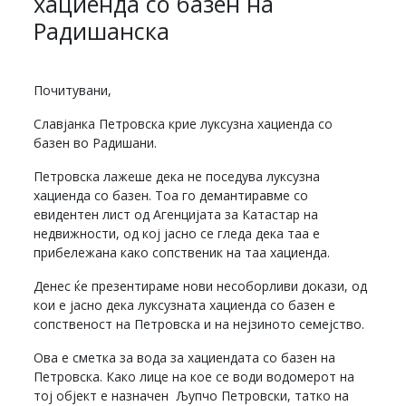
хациенда со базен на
Радишанска
Почитувани,
Славјанка Петровска крие луксузна хациенда со
базен во Радишани.
Петровска лажеше дека не поседува луксузна
хациенда со базен. Тоа го демантиравме со
евидентен лист од Агенцијата за Катастар на
недвижности, од кој јасно се гледа дека таа е
прибележана како сопственик на таа хациенда.
Денес ќе презентираме нови несоборливи докази, од
кои е јасно дека луксузната хациенда со базен е
сопственост на Петровска и на нејзиното семејство.
Ова е сметка за вода за хациендата со базен на
Петровска. Како лице на кое се води водомерот на
тој објект е назначен Љупчо Петровски, татко на