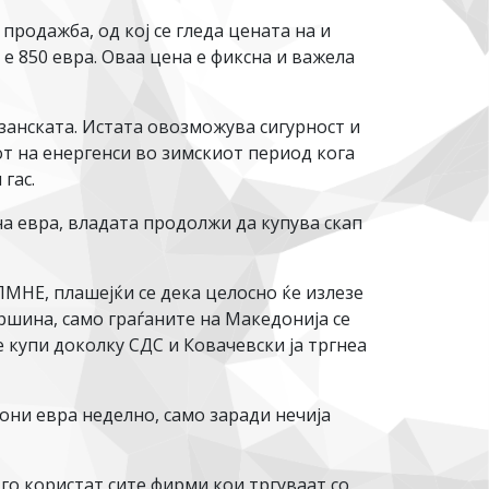
родажба, од кој се гледа цената на и
е 850 евра. Оваа цена е фиксна и важела
анската. Истата овозможува сигурност и
от на енергенси во зимскиот период кога
гас.
на евра, владата продолжи да купува скап
МНЕ, плашејќи се дека целосно ќе излезе
ршина, само граѓаните на Македонија се
е купи доколку СДС и Ковачевски ја тргнеа
они евра неделно, само заради нечија
го користат сите фирми кои тргуваат со