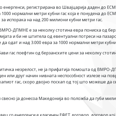
о енергенси, регистрирана во Швајцарија даден до ЕСМ п
 1000 нормални метри кубни гас која е понудена до ЕСМ 
 за испорака на над 200 милиони кубни метри гас.
ВМРО-ДПМНЕ е за неколку стотина евра пониска од берз
ијата и би не штитела од евентуални потреси на пазар
да одат и над 3.000 евра за 1000 нормални метри кубни 
бави гас поефтин од берзанските цени за неколку стоти
итичка незрелост, не ја прифатија помошта од ВМРО-ДП
ен или друг начин нивната неспособност излезе на пов
скапиот гас, скоро двојно поскап од тој што можеше да с
свесно ја донесоа Македонија во положба да губи мили
вец со енергенси е класичен ЕФЕТ договор, договор кој 