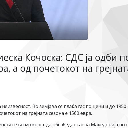
ска Кочоска: СДС ја одби п
ра, а од почетокот на грејна
 неизвесност. Во земјава се плаќа гас по цени и до 1950
очетокот на грејната сезона е 1560 евра.
ои се во можност да обезбедат гас за Македонија по п