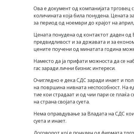
Ова е документ од компанијата трговец с
количината која била понудена. Цената за
за период од ноември до крајот на април,
Цената понудена од контактот даден од 
предвидливост и за државата и за економ
цените поучени од минатата година може 
Наместо да ја прифати можноста да се на
гас заради лични бизнис интереси.
Очигледно е дека СДС заради инает и пол
на површина нивната неспособност. На ед
тие кои страдаат и од чии пари се плаќа 
на страна својата суета.
Нема оправдување за Владата на СДС кои 
суета и инает.
Договорот кој е понуден од фирмата трго