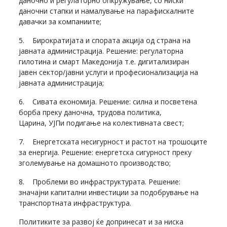
даночно и регулаторно опкружување, со ниски
даночни стапки и намалување на парафискалните
давачки за компаниите;
5. Бирократијата и спората акција од страна на
јавната администрација. Решение: регулаторна
гилотина и смарт Македонија т.е. дигитализиран
јавен сектор/јавни услуги и професионализација на
јавната администрација;
6. Сивата економија. Решение: силна и посветена
борба преку даночна, трудова политика,
Царина, УЈПи подигање на колективната свест;
7. Енергетската несигурност и растот на трошоците
за енергија. Решение: енергетска сигурност преку
зголемување на домашното производство;
8. Проблеми во инфраструктурата. Решение:
значајни капитални инвестиции за подобрување на
транспортната инфраструктура.
Политиките за развој ќе допринесат и за ниска