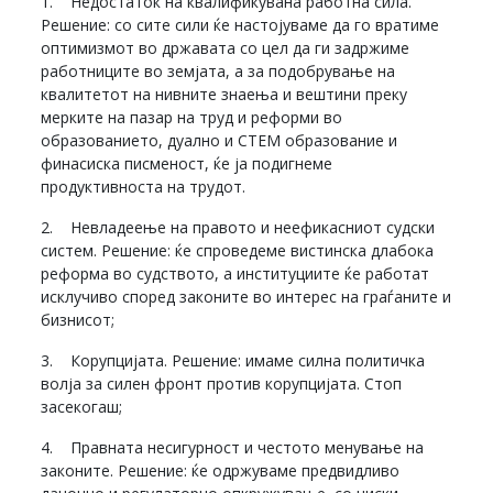
1. Недостаток на квалификувана работна сила.
Решение: со сите сили ќе настојуваме да го вратиме
оптимизмот во државата со цел да ги задржиме
работниците во земјата, а за подобрување на
квалитетот на нивните знаења и вештини преку
мерките на пазар на труд и реформи во
образованието, дуално и СТЕМ образование и
финасиска писменост, ќе ја подигнеме
продуктивноста на трудот.
2. Невладеење на правото и неефикасниот судски
систем. Решение: ќе спроведеме вистинска длабока
реформа во судството, а институциите ќе работат
исклучиво според законите во интерес на граѓаните и
бизнисот;
3. Корупцијата. Решение: имаме силна политичка
волја за силен фронт против корупцијата. Стоп
засекогаш;
4. Правната несигурност и честото менување на
законите. Решение: ќе одржуваме предвидливо