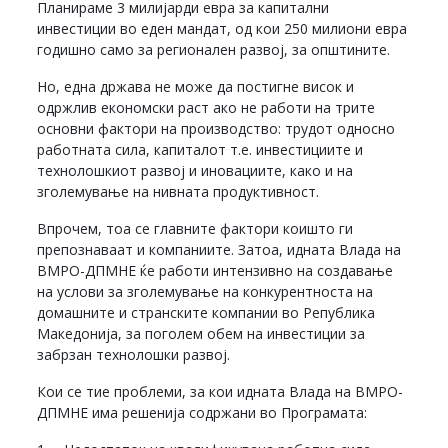
Планираме 3 милијарди евра за капитални
инвестиции во еден мандат, од кои 250 милиони евра
годишно само за регионален развој, за општините.
Но, една држава не може да постигне висок и
одржлив економски раст ако не работи на трите
основни фактори на производство: трудот односно
работната сила, капиталот т.е. инвестициите и
технолошкиот развој и иновациите, како и на
зголемување на нивната продуктивност.
Впрочем, тоа се главните фактори коишто ги
препознаваат и компаниите. Затоа, идната Влада на
ВМРО-ДПМНЕ ќе работи интензивно на создавање
на услови за зголемување на конкурентноста на
домашните и странските компании во Република
Македонија, за поголем обем на инвестиции за
забрзан технолошки развој.
Кои се тие проблеми, за кои идната Влада на ВМРО-
ДПМНЕ има решенија содржани во Програмата: