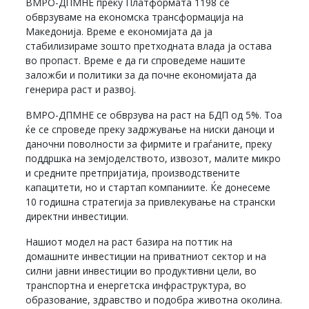
ВМРО-ДПМНЕ преку Платформата 1198 се
обврзуваме на економска трансформација на
Македонија. Време е економијата да ја
стабилизираме зошто претходната влада ја остава
во пропаст. Време е да ги спроведеме нашите
заложби и политики за да почне економијата да
генерира раст и развој.
ВМРО-ДПМНЕ се обврзува на раст на БДП од 5%. Тоа
ќе се спроведе преку задржување на ниски даноци и
даночни поволности за фирмите и граѓаните, преку
поддршка на земјоделството, извозот, малите микро
и средните претпријатија, производствените
капацитети, но и стартап компаниите. Ќе донесеме
10 годишна стратегија за привлекување на странски
директни инвестиции.
Нашиот модел на раст базира на поттик на
домашните инвестиции на приватниот сектор и на
силни јавни инвестиции во продуктивни цели, во
транспортна и енергетска инфраструктура, во
образование, здравство и подобра животна околина.