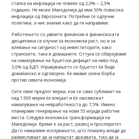
стапка на инфлација не повеќе од 2,0% – 2,5%
годишно. Не може Македонија да има 50% повисока
инфлација од Еврозоната. Потребни се одлучни
политики, а ние знаеме како да ги направиме.
Работењето со јавните финансии и финансиската
дисциплина се клучни за економски раст, но и за
влевање на сигурност кај инвеститорите, како
странските, така и домашните. Оттука се обврзуваме
на намалување на буџетски дефицит на ниво под
3,0% од БДП. Управувањето со буџетот ќе биде
домаќинско и одговорно. Ќе имаме силна борба
против сивата економија.
Сите овие предлог мерки, кои се само сублимат на
над 1.000 мерки ќе влијаат и ќе овозможат
намалување на невработеноста до 7,5%. Имено
планираме генерирање на нови 55 илјади работни
места. Следува економска трансформација на
Македонија. Време е за раст, развој и просперитет.
Да го намалиме иселувањето, што помалку млади да
размислуваат да ја напуштат државата, туку да ја